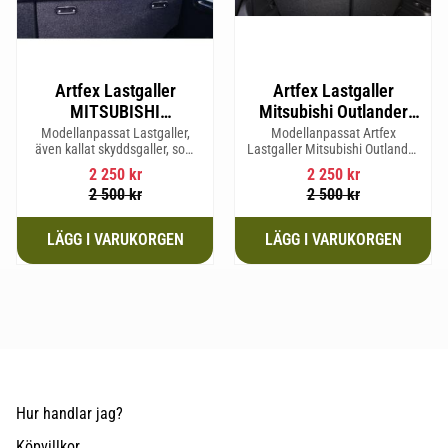
Artfex Lastgaller
Artfex Lastgaller
MITSUBISHI
Mitsubishi Outlander
OUTLANDER generation
2013-2021 Gen 3
Modellanpassat Lastgaller,
Modellanpassat Artfex
även kallat skyddsgaller, som
Lastgaller Mitsubishi Outlander
II 2007-2012 , PEUGEOT
passar till: MITSUBISHI
2013-2021
4007 & CITROËN C-
2 250
kr
2 250
kr
OUTLANDER generation II
2 500
kr
2 500
kr
CROSSER
2007-2012 , PEUGEOT 4007 &
CITROËN C-CROSSER
Hur handlar jag?
Köpvillkor