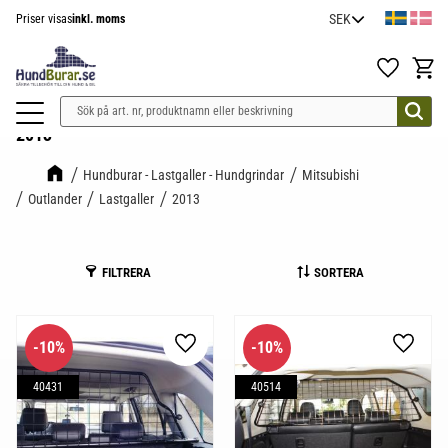
Priser visas
inkl. moms
Meny
Favoriter
Kundv
2013
Hundburar - Lastgaller - Hundgrindar
Mitsubishi
Outlander
Lastgaller
2013
FILTRERA
SORTERA
10
%
10
%
Lägg till i favoriter
Lägg til
40431
40514