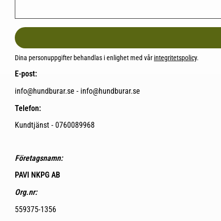
Dina personuppgifter behandlas i enlighet med vår
integritetspolicy
.
E-post:
info@hundburar.se - info@hundburar.se
Telefon:
Kundtjänst - 0760089968
Företagsnamn:
PAVI NKPG AB
Org.nr:
559375-1356