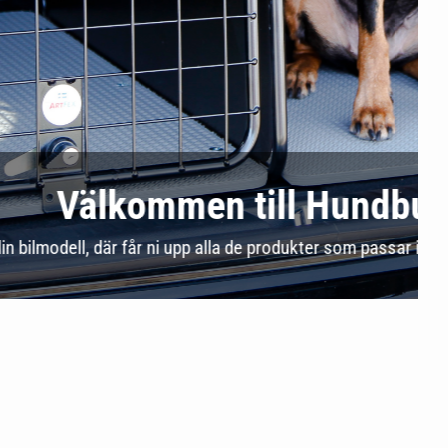
se
l! Enkelt och smidigt!