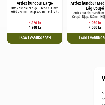
Artfex hundbur Large
Artfex hundbur Med
Låg Coupé
Artfex hundbur Large. Bredd 653 mm,
Höjd 725 mm, Djup 920 mm och Vikt
Artfex hundbur Medium
20,6 kg.
Coupé. Djup: 830mm Hö
Bredd: 653mm Vikt: 
4 320
kr
4 050
kr
4 800
kr
4 500
kr
V
Fl
bi
pr
br