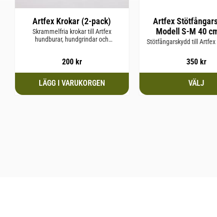
Artfex Krokar (2-pack)
Artfex Stötfångar
Modell S-M 40 c
Skrammelfria krokar till Artfex
hundburar, hundgrindar och
(passar Dubbelbur,
Stötfångarskydd till Artfe
hundgaller.
Medium)
200
kr
350
kr
Hur handlar jag?
Köpvillkor
Kundtjänst
Mina sidor