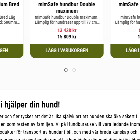
ium Bred
mimSafe hundbur Double
mimSafe 
maximum
 Bred Låg
mimSafe hundbur Double maximum.
mimSafe h
jd: 580mm
Lämplig för hundraser upp till 77 cm i
Lämplig för hu
17,5kg
mankhöjd.
m
13 438
kr
15 809
kr
1
i hjälper din hund!
er och fler tycker att det är lika självklart att hunden ska åka säkert i
len som resten av familjen. Vi på Hundburar.se vill vara ledande inom
odukter för transport av hundar i bil, och med vår breda kunskap och
a priser är vi övertygade om att vi kan hjälpa dig med dina inköp. Hos