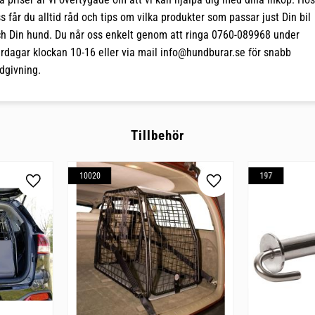
s får du alltid råd och tips om vilka produkter som passar just Din bil
h Din hund. Du når oss enkelt genom att ringa 0760-089968 under
rdagar klockan 10-16 eller via mail
info@hundburar.se
för snabb
dgivning.
Tillbehör
10020
197
Lägg till i favoriter
Lägg till i favoriter