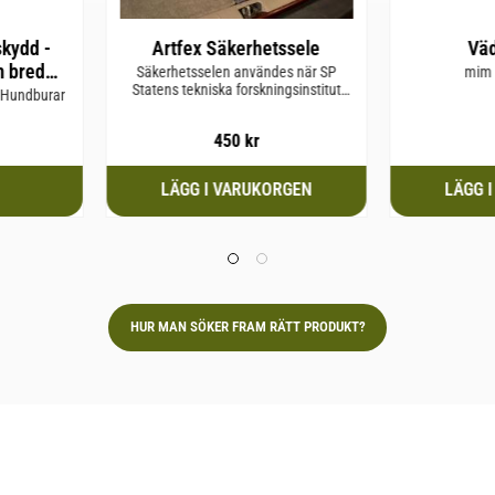
skydd -
Artfex Säkerhetssele
Väd
m bred
Säkerhetsselen användes när SP
mim 
Statens tekniska forskningsinstitut
 Small &
x Hundburar
Krocktestade Artfex hundburar.
450
kr
HUR MAN SÖKER FRAM RÄTT PRODUKT?
Om oss
Policy och cookies