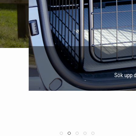
Välkommen till Hundburar.
odell, där får ni upp alla de produkter som passar i just din bi