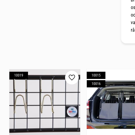
os
oc
va
rå
10019
10015
Lägg till i favoriter
10016