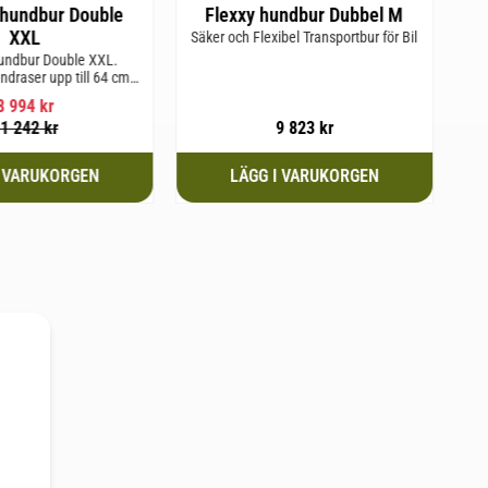
hundbur Double
Flexxy hundbur Dubbel M
XXL
Säker och Flexibel Transportbur för Bil
Sä
undbur Double XXL.
ndraser upp till 64 cm i
ankhöjd.
8 994
kr
1 242
kr
9 823
kr