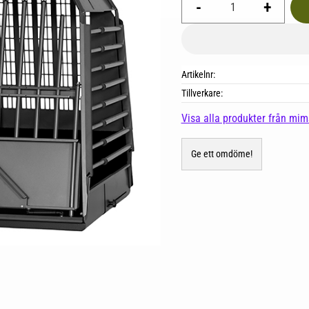
-
+
Artikelnr
Tillverkare
Visa alla produkter från mi
Ge ett omdöme!