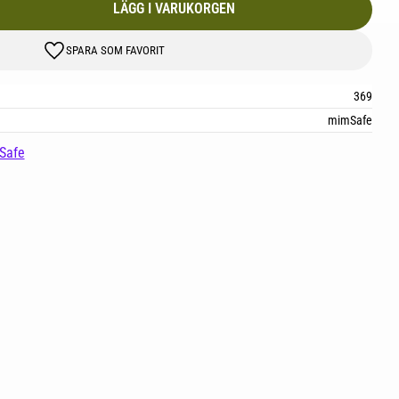
LÄGG TILL I FAVORITER
369
mimSafe
mSafe