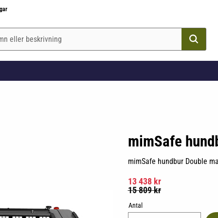
gar
mimSafe hund
mimSafe hundbur Double max
Nedsatt pris:
13 438
kr
Ordinarie pris:
15 809
kr
Antal