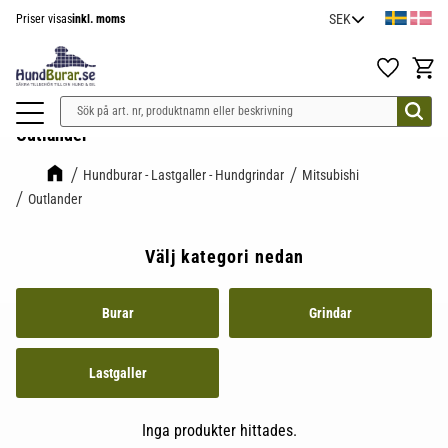
Priser visas
inkl. moms
Meny
Favoriter
Kundv
Outlander
Hundburar - Lastgaller - Hundgrindar
Mitsubishi
Outlander
Välj kategori nedan
Burar
Grindar
Lastgaller
Inga produkter hittades.