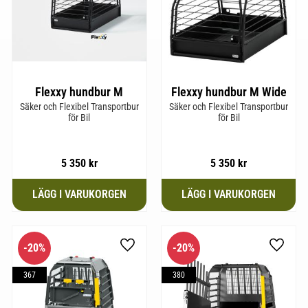
Flexxy hundbur M
Flexxy hundbur M Wide
Säker och Flexibel Transportbur
Säker och Flexibel Transportbur
för Bil
för Bil
5 350
kr
5 350
kr
20
%
20
%
till i favoriter
Lägg till i favoriter
Lägg til
367
380