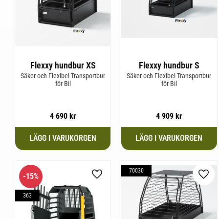
Flexxy hundbur XS
Flexxy hundbur S
Säker och Flexibel Transportbur
Säker och Flexibel Transportbur
för Bil
för Bil
4 690
kr
4 909
kr
70030
15
%
Lägg till i favoriter
Lägg 
363