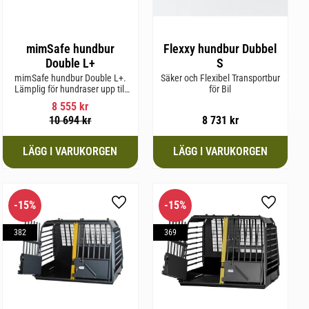
mimSafe hundbur
Flexxy hundbur Dubbel
Double L+
S
mimSafe hundbur Double L+.
Säker och Flexibel Transportbur
Lämplig för hundraser upp till
för Bil
62 cm i mankhöjd
8 555
kr
10 694
kr
8 731
kr
15
%
15
%
l i favoriter
Lägg till i favoriter
Lägg till 
382
369