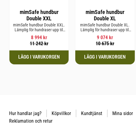
mimSafe hundbur
mimSafe hundbur
Double XXL
Double XL
mimSafe hundbur Double XXL.
mimSafe hundbur Double XL.
Lämplig för hundraser upp till
Lämplig för hundraser upp till
64 cm i mankhöjd.
64 cm i mankhöjd.
8 994
kr
9 074
kr
11 242
kr
10 675
kr
Hur handlar jag?
Köpvillkor
Kundtjänst
Mina sidor
Reklamation och retur