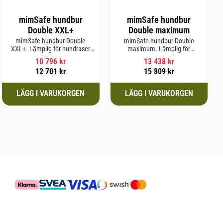
mimSafe hundbur
mimSafe hundbur
Double XXL+
Double maximum
mimSafe hundbur Double
mimSafe hundbur Double
XXL+. Lämplig för hundraser
maximum. Lämplig för
upp till 71 cm i mankhöjd.
hundraser upp till 77 cm i
10 796
kr
13 438
kr
mankhöjd.
12 701
kr
15 809
kr