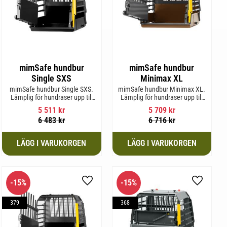
mimSafe hundbur
mimSafe hundbur
Single SXS
Minimax XL
mimSafe hundbur Single SXS.
mimSafe hundbur Minimax XL.
Lämplig för hundraser upp till
Lämplig för hundraser upp till
52 cm i mankhöjd.
38 cm i mankhöjd.
5 511
kr
5 709
kr
6 483
kr
6 716
kr
15
%
15
%
l i favoriter
Lägg till i favoriter
Lägg till 
379
368