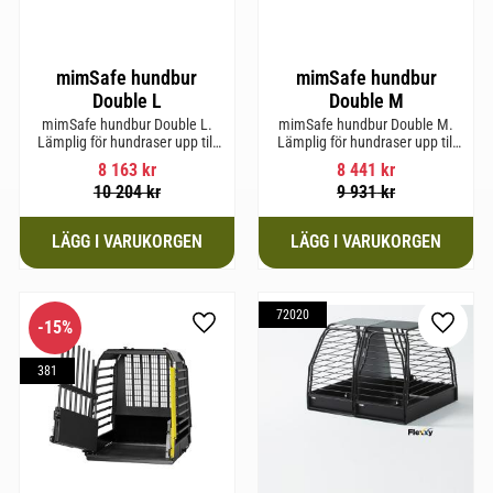
mimSafe hundbur
mimSafe hundbur
Double L
Double M
mimSafe hundbur Double L.
mimSafe hundbur Double M.
Lämplig för hundraser upp till
Lämplig för hundraser upp till
58 cm i mankhöjd.
58 cm i mankhöjd.
8 163
kr
8 441
kr
10 204
kr
9 931
kr
72020
15
%
till i favoriter
Lägg till i favoriter
Lägg til
381