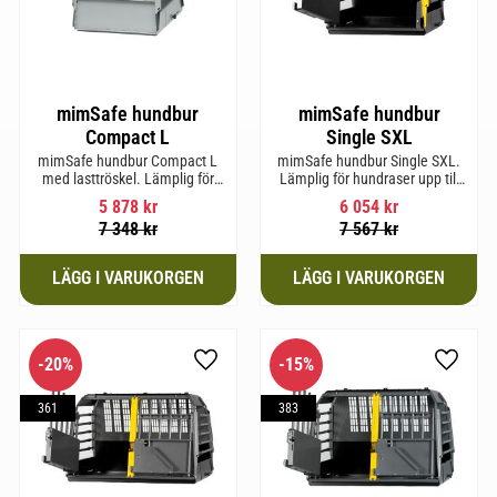
mimSafe hundbur
mimSafe hundbur
Compact L
Single SXL
mimSafe hundbur Compact L
mimSafe hundbur Single SXL.
med lasttröskel. Lämplig för
Lämplig för hundraser upp till
hundraser upp till 58 cm i
64 cm i mankhöjd.
5 878
kr
6 054
kr
mankhöjd.
7 348
kr
7 567
kr
20
%
15
%
till i favoriter
Lägg till i favoriter
Lägg til
361
383