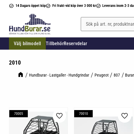
14 Dagars öppet köp
Fri frakt-vid köp över 3 000 kr
Leverans inom 2-3 da
Välj bilmodell
Tillbehör
Reservdelar
2010
Hundburar - Lastgaller - Hundgrindar
Peugeot
807
Bura
70005
70010
Lägg till i favoriter
Lägg 