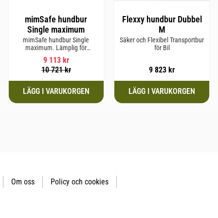
mimSafe hundbur
Flexxy hundbur Dubbel
Single maximum
M
mimSafe hundbur Single
Säker och Flexibel Transportbur
maximum. Lämplig för
för Bil
hundraser upp till 77 cm i
9 113
kr
mankhöjd.
10 721
kr
9 823
kr
Om oss
Policy och cookies