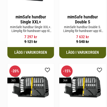
mimSafe hundbur
mimSafe hundbur
Single XXL+
Double S
mimSafe hundbur Single XXL+.
mimSafe hundbur Double S.
Lämplig för hundraser upp till
Lämplig för hundraser upp till
71 cm i mankhöjd.
52 cm i mankhöjd.
7 297
kr
7 632
kr
9 121
kr
9 540
kr
20
%
15
%
Lägg till i favoriter
Lägg 
365
364