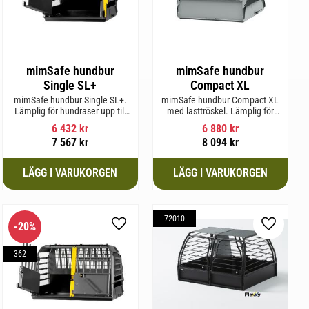
mimSafe hundbur
mimSafe hundbur
Single SL+
Compact XL
mimSafe hundbur Single SL+.
mimSafe hundbur Compact XL
Lämplig för hundraser upp till
med lasttröskel. Lämplig för
62 cm i mankhöjd.
hundraser upp till 58 cm i
6 432
kr
6 880
kr
mankhöjd.
7 567
kr
8 094
kr
72010
20
%
l i favoriter
Lägg till i favoriter
Lägg till 
362