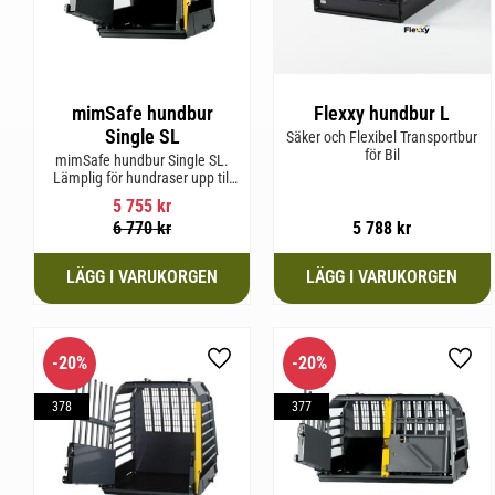
mimSafe hundbur
Flexxy hundbur L
Single SL
Säker och Flexibel Transportbur
för Bil
mimSafe hundbur Single SL.
Lämplig för hundraser upp till
58 cm i mankhöjd.
5 755
kr
6 770
kr
5 788
kr
20
%
20
%
Lägg till i favoriter
Lägg 
378
377