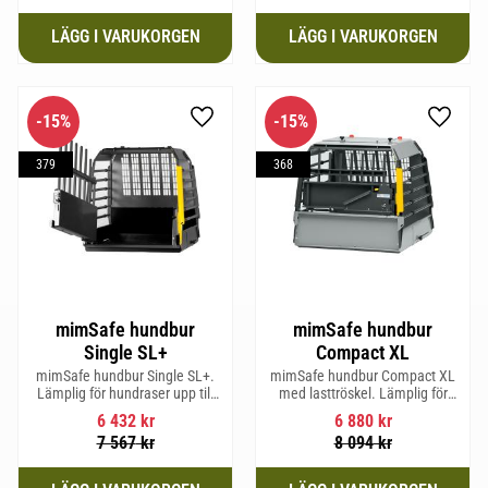
15
%
15
%
Lägg till i favoriter
Lägg til
379
368
mimSafe hundbur
mimSafe hundbur
Single SL+
Compact XL
mimSafe hundbur Single SL+.
mimSafe hundbur Compact XL
Lämplig för hundraser upp till
med lasttröskel. Lämplig för
62 cm i mankhöjd.
hundraser upp till 58 cm i
6 432
kr
6 880
kr
mankhöjd.
7 567
kr
8 094
kr