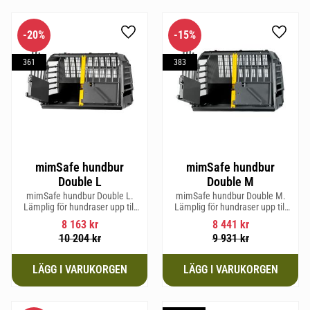
20
%
15
%
Lägg till i favoriter
Lägg til
361
383
mimSafe hundbur
mimSafe hundbur
Double L
Double M
mimSafe hundbur Double L.
mimSafe hundbur Double M.
Lämplig för hundraser upp till
Lämplig för hundraser upp till
58 cm i mankhöjd.
58 cm i mankhöjd.
8 163
kr
8 441
kr
10 204
kr
9 931
kr