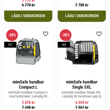
5 755
kr
6 770
kr
5 788
kr
20
%
20
%
Lägg till i favoriter
Lägg til
367
380
mimSafe hundbur
mimSafe hundbur
Compact L
Single SXL
mimSafe hundbur Compact L
mimSafe hundbur Single SXL.
med lasttröskel. Lämplig för
Lämplig för hundraser upp till
hundraser upp till 58 cm i
64 cm i mankhöjd.
5 878
kr
6 054
kr
mankhöjd.
7 348
kr
7 567
kr