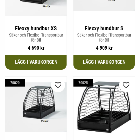
Flexxy hundbur XS
Flexxy hundbur S
Säker och Flexibel Transportbur
Säker och Flexibel Transportbur
för Bil
för Bil
4 690
kr
4 909
kr
70020
70025
Lägg till i favoriter
Lägg til