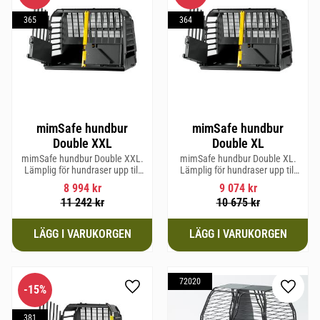
365
364
mimSafe hundbur
mimSafe hundbur
Double XXL
Double XL
mimSafe hundbur Double XXL.
mimSafe hundbur Double XL.
Lämplig för hundraser upp till
Lämplig för hundraser upp till
64 cm i mankhöjd.
64 cm i mankhöjd.
8 994
kr
9 074
kr
11 242
kr
10 675
kr
72020
15
%
Lägg till i favoriter
Lägg til
381