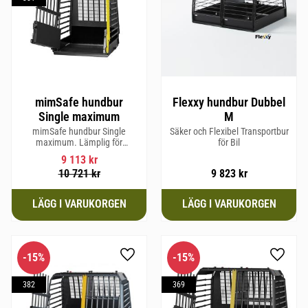
mimSafe hundbur
Flexxy hundbur Dubbel
Single maximum
M
mimSafe hundbur Single
Säker och Flexibel Transportbur
maximum. Lämplig för
för Bil
hundraser upp till 77 cm i
9 113
kr
mankhöjd.
10 721
kr
9 823
kr
15
%
15
%
Lägg till i favoriter
Lägg til
382
369