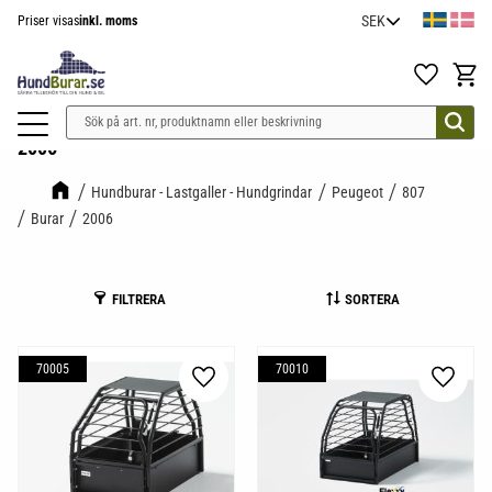
Priser visas
inkl. moms
Meny
Favoriter
Kundv
2006
Hundburar - Lastgaller - Hundgrindar
Peugeot
807
Burar
2006
FILTRERA
SORTERA
70005
70010
Lägg till i favoriter
Lägg til