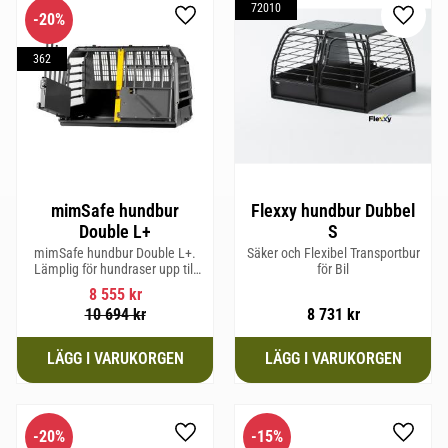
72010
20
%
Lägg till i favoriter
Lägg til
362
mimSafe hundbur
Flexxy hundbur Dubbel
Double L+
S
mimSafe hundbur Double L+.
Säker och Flexibel Transportbur
Lämplig för hundraser upp till
för Bil
62 cm i mankhöjd
8 555
kr
10 694
kr
8 731
kr
20
%
15
%
Lägg till i favoriter
Lägg til