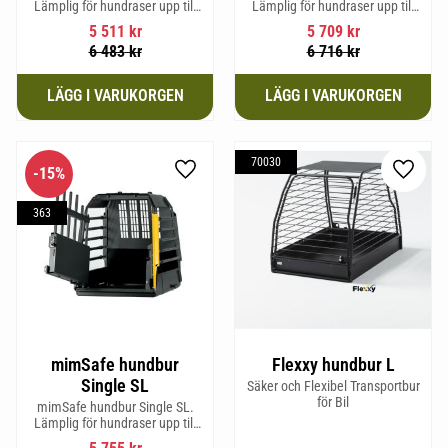
Lämplig för hundraser upp till
Lämplig för hundraser upp till
52 cm i mankhöjd.
38 cm i mankhöjd.
5 511
kr
5 709
kr
6 483
kr
6 716
kr
70030
15
%
Lägg till i favoriter
Lägg til
363
mimSafe hundbur
Flexxy hundbur L
Single SL
Säker och Flexibel Transportbur
för Bil
mimSafe hundbur Single SL.
Lämplig för hundraser upp till
58 cm i mankhöjd.