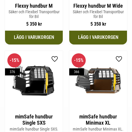
Flexxy hundbur M
Flexxy hundbur M Wide
Säker och Flexibel Transportbur
Säker och Flexibel Transportbur
för Bil
för Bil
5 350
kr
5 350
kr
15
%
15
%
Lägg till i favoriter
Lägg til
376
366
mimSafe hundbur
mimSafe hundbur
Single SXS
Minimax XL
mimSafe hundbur Single SXS.
mimSafe hundbur Minimax XL.