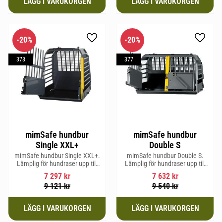
20
%
20
%
Lägg till i favoriter
Lägg til
378
377
mimSafe hundbur
mimSafe hundbur
Single XXL+
Double S
mimSafe hundbur Single XXL+.
mimSafe hundbur Double S.
Lämplig för hundraser upp till
Lämplig för hundraser upp till
71 cm i mankhöjd.
52 cm i mankhöjd.
7 297
kr
7 632
kr
9 121
kr
9 540
kr