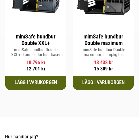
mimSafe hundbur
mimSafe hundbur
Double XXL+
Double maximum
mimSafe hundbur Double
mimSafe hundbur Double
XXL+. Lämplig för hundraser
maximum. Lämplig för
upp till 71 cm i mankhöjd.
hundraser upp till 77 cm i
10 796
kr
13 438
kr
mankhöjd.
12 701
kr
15 809
kr
Hur handlar jag?