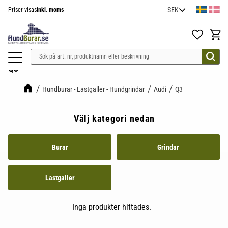
Priser visas
inkl. moms
Meny
Favoriter
Kundv
Q3
Hundburar - Lastgaller - Hundgrindar
Audi
Q3
Välj kategori nedan
Burar
Grindar
Lastgaller
Inga produkter hittades.