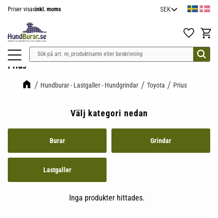
Priser visas
inkl. moms
Meny
Favoriter
Kundv
Prius
Hundburar - Lastgaller - Hundgrindar
Toyota
Prius
Välj kategori nedan
Burar
Grindar
Lastgaller
Inga produkter hittades.