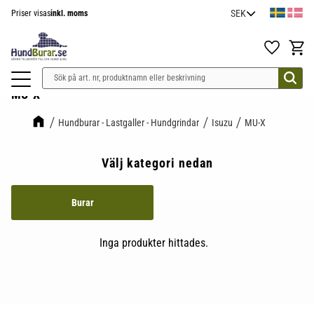
Priser visas
inkl. moms
Meny
Favoriter
Kundv
MU-X
Hundburar - Lastgaller - Hundgrindar
Isuzu
MU-X
Välj kategori nedan
Burar
Inga produkter hittades.