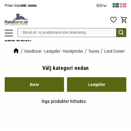
Priser visas
inkl. moms
Meny
Favoriter
Kundv
Land Cruiser
Hundburar - Lastgaller - Hundgrindar
Toyota
Land Cruiser
Välj kategori nedan
Burar
Lastgaller
Inga produkter hittades.