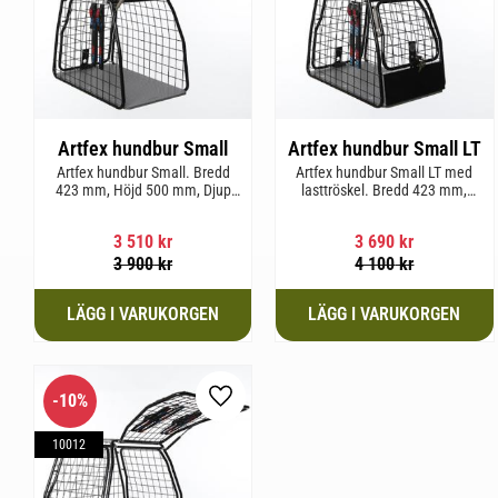
Artfex hundbur Small
Artfex hundbur Small LT
Artfex hundbur Small. Bredd
Artfex hundbur Small LT med
423 mm, Höjd 500 mm, Djup
lasttröskel. Bredd 423 mm,
670 mm och vikt 12,1 kg.
Höjd 500 mm, Djup 670 mm
och Vikt 12,9 kg.
3 510
kr
3 690
kr
3 900
kr
4 100
kr
10
%
Lägg till i favoriter
10012