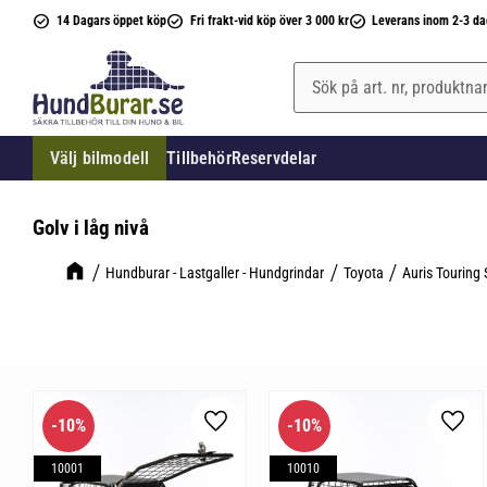
14 Dagars öppet köp
Fri frakt-vid köp över 3 000 kr
Leverans inom 2-3 da
Välj bilmodell
Tillbehör
Reservdelar
Golv i låg nivå
Hundburar - Lastgaller - Hundgrindar
Toyota
Auris Touring 
10
%
10
%
Lägg till i favoriter
Lägg 
10001
10010