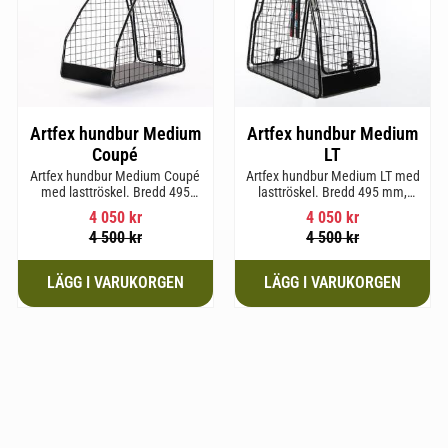
Artfex hundbur Medium
Artfex hundbur Medium
Coupé
LT
Artfex hundbur Medium Coupé
Artfex hundbur Medium LT med
med lasttröskel. Bredd 495
lasttröskel. Bredd 495 mm,
mm, Höjd 675 mm, Djup 830
Höjd 675 mm, Djup 830 mm
4 050
kr
4 050
kr
mm och Vikt 15,8 kg.
och Vikt 17 kg.
4 500
kr
4 500
kr