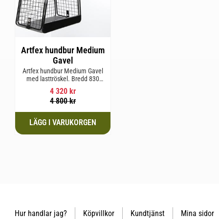
Artfex hundbur Medium
Gavel
Artfex hundbur Medium Gavel
med lasttröskel. Bredd 830
mm, Höjd 675 mm, Djup 495
4 320
kr
mm och Vikt 20,1 kg.
4 800
kr
Hur handlar jag?
Köpvillkor
Kundtjänst
Mina sidor