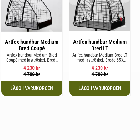
Artfex hundbur Medium
Artfex hundbur Medium
Bred Coupé
Bred LT
Artfex hundbur Medium Bred
Artfex hundbur Medium Bred LT
Coupé med lasttröskel. Bredd
med lasttröskel. Bredd 653
653 mm, Höjd 675 mm, Djup
mm, Höjd 675 mm, Djup 830
4 230
kr
4 230
kr
830 mm och Vikt 19,4 kg.
mm och Vikt 20,2 kg.
4 700
kr
4 700
kr