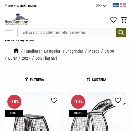
Priser visas
inkl. moms
Meny
Favoriter
Kundv
Golv i låg nivå
Hundburar - Lastgaller - Hundgrindar
Mazda
CX-30
Burar
2021
Golv i låg nivå
FILTRERA
SORTERA
10
%
10
%
Lägg till i favoriter
Lägg til
10010
10012