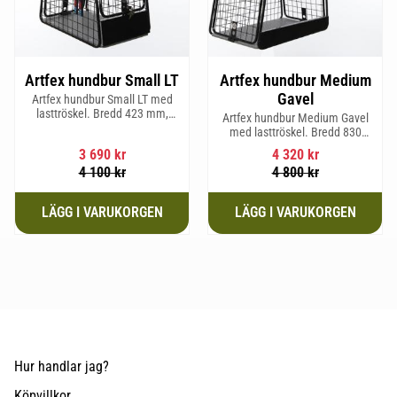
Artfex hundbur Small LT
Artfex hundbur Medium
Gavel
Artfex hundbur Small LT med
lasttröskel. Bredd 423 mm,
Artfex hundbur Medium Gavel
Höjd 500 mm, Djup 670 mm
med lasttröskel. Bredd 830
och Vikt 12,9 kg.
mm, Höjd 675 mm, Djup 495
3 690
kr
4 320
kr
mm och Vikt 20,1 kg.
4 100
kr
4 800
kr
Hur handlar jag?
Köpvillkor