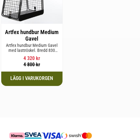
Artfex hundbur Medium
Gavel
Artfex hundbur Medium Gavel
med lasttröskel. Bredd 830
mm, Höjd 675 mm, Djup 495
4 320
kr
mm och Vikt 20,1 kg.
4 800
kr