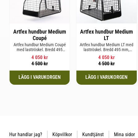
Artfex hundbur Medium
Artfex hundbur Medium
Coupé
LT
Artfex hundbur Medium Coupé
Artfex hundbur Medium LT med
med lasttröskel. Bredd 495
lasttröskel. Bredd 495 mm,
mm, Höjd 675 mm, Djup 830
Höjd 675 mm, Djup 830 mm
4 050
kr
4 050
kr
mm och Vikt 15,8 kg.
och Vikt 17 kg.
4 500
kr
4 500
kr
Hur handlar jag?
Köpvillkor
Kundtjänst
Mina sidor