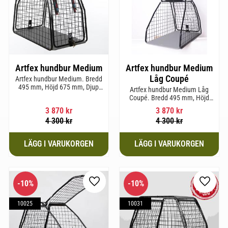
Artfex hundbur Medium
Artfex hundbur Medium
Låg Coupé
Artfex hundbur Medium. Bredd
495 mm, Höjd 675 mm, Djup
Artfex hundbur Medium Låg
830 mm och Vikt 17 kg.
Coupé. Bredd 495 mm, Höjd
580 mm, Djup 830 mm och Vikt
3 870
kr
3 870
kr
15,2 kg.
4 300
kr
4 300
kr
10
%
10
%
till i favoriter
Lägg till i favoriter
Lägg til
10025
10031