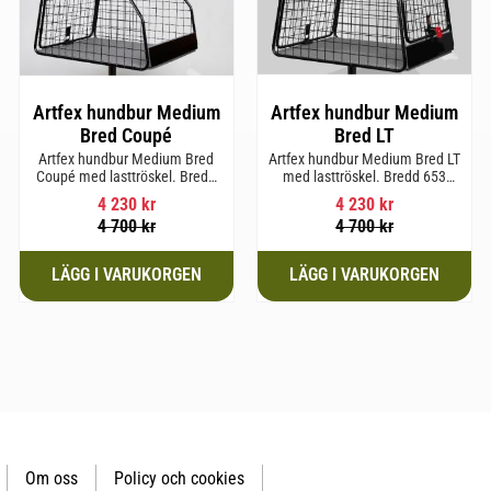
Artfex hundbur Medium
Artfex hundbur Medium
Bred Coupé
Bred LT
Artfex hundbur Medium Bred
Artfex hundbur Medium Bred LT
Coupé med lasttröskel. Bredd
med lasttröskel. Bredd 653
653 mm, Höjd 675 mm, Djup
mm, Höjd 675 mm, Djup 830
4 230
kr
4 230
kr
830 mm och Vikt 19,4 kg.
mm och Vikt 20,2 kg.
4 700
kr
4 700
kr
Om oss
Policy och cookies