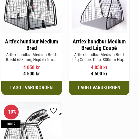
Artfex hundbur Medium
Artfex hundbur Medium
Bred
Bred Låg Coupé
Artfex hundbur Medium Bred.
Artfex hundbur Medium Bred
Bredd 653 mm, Höjd 675 mm,
Låg Coupé. Djup: 830mm Höjd:
Djup 830 mm och Vikt 19,7 kg.
580mm Bredd: 653mm Vikt:
4 050
kr
4 050
kr
17,5kg
4 500
kr
4 500
kr
10
%
l i favoriter
Lägg till i favoriter
10012