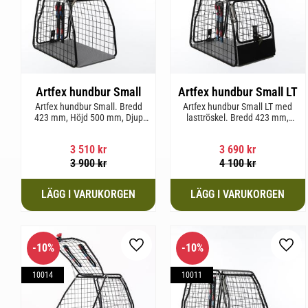
Artfex hundbur Small
Artfex hundbur Small LT
Artfex hundbur Small. Bredd
Artfex hundbur Small LT med
423 mm, Höjd 500 mm, Djup
lasttröskel. Bredd 423 mm,
670 mm och vikt 12,1 kg.
Höjd 500 mm, Djup 670 mm
och Vikt 12,9 kg.
3 510
kr
3 690
kr
3 900
kr
4 100
kr
10
%
10
%
Lägg till i favoriter
Lägg 
10014
10011