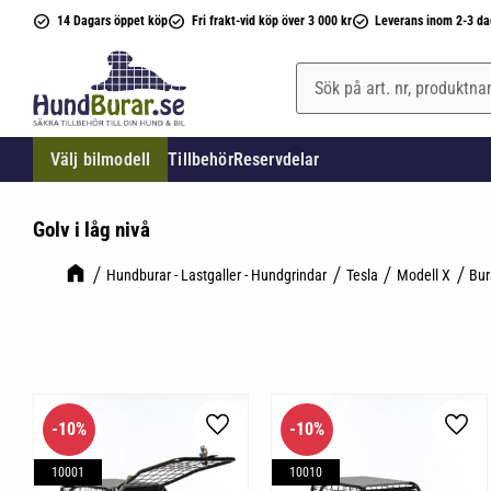
14 Dagars öppet köp
Fri frakt-vid köp över 3 000 kr
Leverans inom 2-3 da
Välj bilmodell
Tillbehör
Reservdelar
Golv i låg nivå
Hundburar - Lastgaller - Hundgrindar
Tesla
Modell X
Bur
10
%
10
%
Lägg till i favoriter
Lägg 
10001
10010