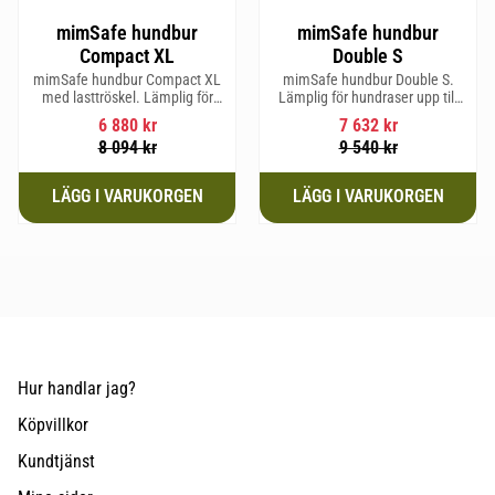
mimSafe hundbur
mimSafe hundbur
Compact XL
Double S
mimSafe hundbur Compact XL
mimSafe hundbur Double S.
med lasttröskel. Lämplig för
Lämplig för hundraser upp till
hundraser upp till 58 cm i
52 cm i mankhöjd.
6 880
kr
7 632
kr
mankhöjd.
8 094
kr
9 540
kr
Hur handlar jag?
Köpvillkor
Kundtjänst