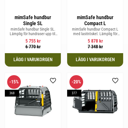
mimSafe hundbur
mimSafe hundbur
Single SL
Compact L
mimSafe hundbur Single SL.
mimSafe hundbur Compact L
Lämplig för hundraser upp till
med lasttröskel. Lämplig för
58 cm i mankhöjd.
hundraser upp till 58 cm i
5 755
kr
5 878
kr
mankhöjd.
6 770
kr
7 348
kr
15
%
20
%
Lägg till i favoriter
Lägg til
368
377