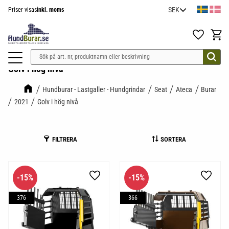
Priser visas
inkl. moms
Meny
Favoriter
Kundv
Golv i hög nivå
Hundburar - Lastgaller - Hundgrindar
Seat
Ateca
Burar
2021
Golv i hög nivå
FILTRERA
SORTERA
15
%
15
%
Lägg till i favoriter
Lägg til
376
366