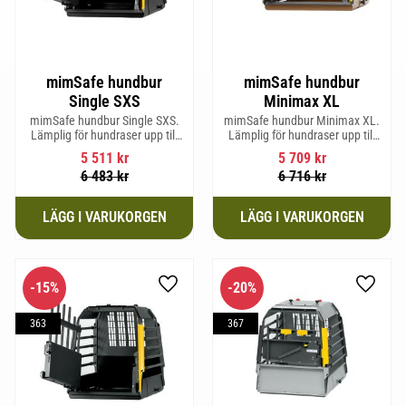
mimSafe hundbur
mimSafe hundbur
Single SXS
Minimax XL
mimSafe hundbur Single SXS.
mimSafe hundbur Minimax XL.
Lämplig för hundraser upp till
Lämplig för hundraser upp till
52 cm i mankhöjd.
38 cm i mankhöjd.
5 511
kr
5 709
kr
6 483
kr
6 716
kr
15
%
20
%
Lägg till i favoriter
Lägg til
363
367