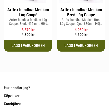
Artfex hundbur Medium
Artfex hundbur Medium
Låg Coupé
Bred Låg Coupé
Artfex hundbur Medium Låg
Artfex hundbur Medium Bred
Coupé. Bredd 495 mm, Höjd
Låg Coupé. Djup: 830mm Höjd:
580 mm, Djup 830 mm och Vikt
580mm Bredd: 653mm Vikt:
3 870
kr
4 050
kr
15,2 kg.
17,5kg
4 300
kr
4 500
kr
Hur handlar jag?
Köpvillkor
Kundtjänst