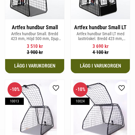
Artfex hundbur Small
Artfex hundbur Small LT
Artfex hundbur Small. Bredd
Artfex hundbur Small LT med
423 mm, Höjd 500 mm, Djup
lasttröskel. Bredd 423 mm,
670 mm och vikt 12,1 kg.
Höjd 500 mm, Djup 670 mm
3 510
kr
3 690
kr
och Vikt 12,9 kg.
3 900
kr
4 100
kr
10
%
10
%
Lägg till i favoriter
Lägg til
10013
10024