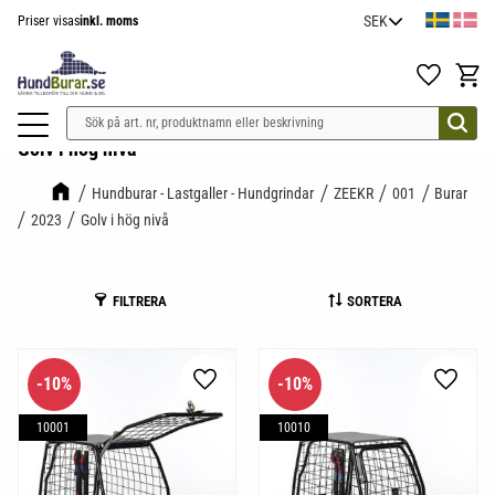
Priser visas
inkl. moms
Meny
Favoriter
Kundv
Golv i hög nivå
Hundburar - Lastgaller - Hundgrindar
ZEEKR
001
Burar
2023
Golv i hög nivå
FILTRERA
SORTERA
10
%
10
%
Lägg till i favoriter
Lägg til
10001
10010