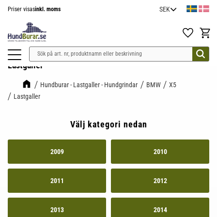
Priser visas
inkl. moms
Meny
Favoriter
Kundv
Lastgaller
Hundburar - Lastgaller - Hundgrindar
BMW
X5
Lastgaller
Välj kategori nedan
2009
2010
2011
2012
2013
2014