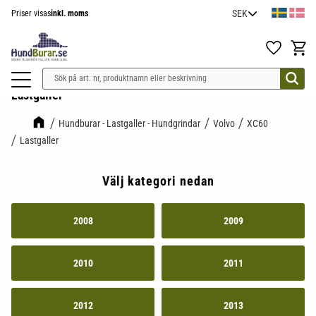
Priser visas
inkl. moms
Meny
Favoriter
Kundv
Lastgaller
Hundburar - Lastgaller - Hundgrindar
Volvo
XC60
Lastgaller
Välj kategori nedan
2008
2009
2010
2011
2012
2013