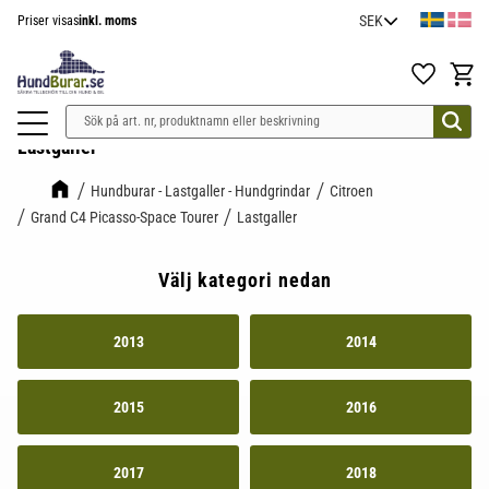
Priser visas
inkl. moms
Meny
Favoriter
Kundv
Lastgaller
Hundburar - Lastgaller - Hundgrindar
Citroen
Grand C4 Picasso-Space Tourer
Lastgaller
Välj kategori nedan
2013
2014
2015
2016
2017
2018