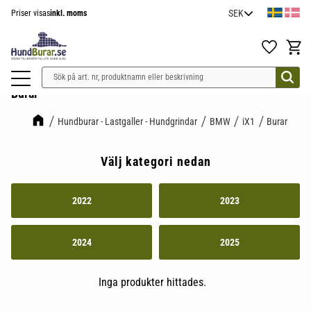
Priser visas
inkl. moms
Meny
Favoriter
Kundv
Burar
Hundburar - Lastgaller - Hundgrindar
BMW
iX1
Burar
Välj kategori nedan
2022
2023
2024
2025
Inga produkter hittades.