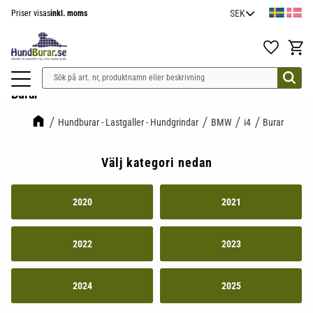
Priser visas
inkl. moms
Meny
Favoriter
Kundv
Burar
Hundburar - Lastgaller - Hundgrindar
BMW
i4
Burar
Välj kategori nedan
2020
2021
2022
2023
2024
2025