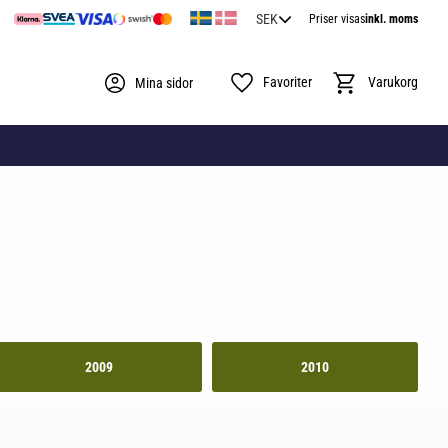
Priser visas
inkl. moms
Favoriter
Kundvagn
Mina sidor
2009
2010