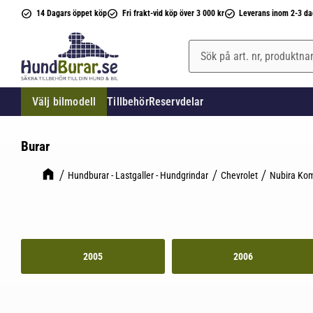
14 Dagars öppet köp
Fri frakt-vid köp över 3 000 kr
Leverans inom 2-3 da
Välj bilmodell
Tillbehör
Reservdelar
Burar
Hundburar - Lastgaller - Hundgrindar
Chevrolet
Nubira Ko
2005
2006