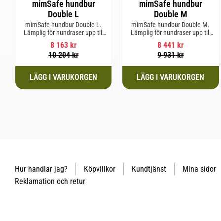
mimSafe hundbur
mimSafe hundbur
Double L
Double M
mimSafe hundbur Double L.
mimSafe hundbur Double M.
Lämplig för hundraser upp till
Lämplig för hundraser upp till
58 cm i mankhöjd.
58 cm i mankhöjd.
8 163
kr
8 441
kr
10 204
kr
9 931
kr
Hur handlar jag?
Köpvillkor
Kundtjänst
Mina sidor
Reklamation och retur