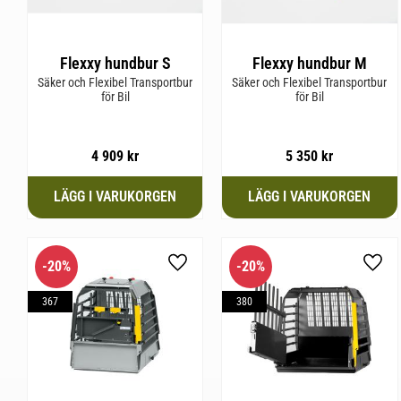
Flexxy hundbur S
Flexxy hundbur M
Säker och Flexibel Transportbur
Säker och Flexibel Transportbur
för Bil
för Bil
4 909
kr
5 350
kr
20
%
20
%
Lägg till i favoriter
Lägg 
367
380