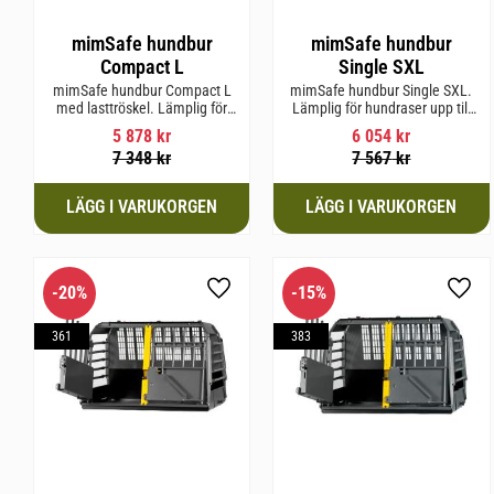
mimSafe hundbur
mimSafe hundbur
Compact L
Single SXL
mimSafe hundbur Compact L
mimSafe hundbur Single SXL.
med lasttröskel. Lämplig för
Lämplig för hundraser upp till
hundraser upp till 58 cm i
64 cm i mankhöjd.
5 878
kr
6 054
kr
mankhöjd.
7 348
kr
7 567
kr
20
%
15
%
Lägg till i favoriter
Lägg 
361
383