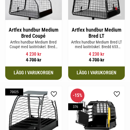
Artfex hundbur Medium
Artfex hundbur Medium
Bred Coupé
Bred LT
Artfex hundbur Medium Bred
Artfex hundbur Medium Bred LT
Coupé med lasttröskel. Bredd
med lasttröskel. Bredd 653
653 mm, Höjd 675 mm, Djup
mm, Höjd 675 mm, Djup 830
4 230
kr
4 230
kr
830 mm och Vikt 19,4 kg.
mm och Vikt 20,2 kg.
4 700
kr
4 700
kr
70025
15
%
till i favoriter
Lägg till i favoriter
Lägg til
376