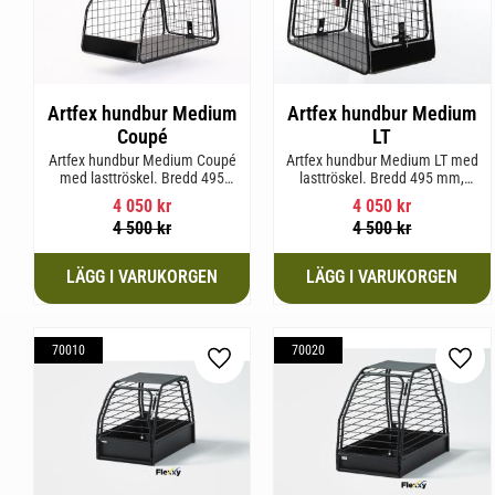
Artfex hundbur Medium
Artfex hundbur Medium
Coupé
LT
Artfex hundbur Medium Coupé
Artfex hundbur Medium LT med
med lasttröskel. Bredd 495
lasttröskel. Bredd 495 mm,
mm, Höjd 675 mm, Djup 830
Höjd 675 mm, Djup 830 mm
4 050
kr
4 050
kr
mm och Vikt 15,8 kg.
och Vikt 17 kg.
4 500
kr
4 500
kr
70010
70020
Lägg till i favoriter
Lägg 