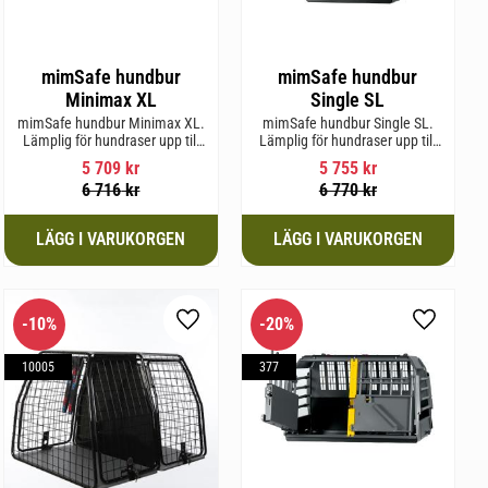
mimSafe hundbur
mimSafe hundbur
Minimax XL
Single SL
mimSafe hundbur Minimax XL.
mimSafe hundbur Single SL.
Lämplig för hundraser upp till
Lämplig för hundraser upp till
38 cm i mankhöjd.
58 cm i mankhöjd.
5 709
kr
5 755
kr
6 716
kr
6 770
kr
10
%
20
%
l i favoriter
Lägg till i favoriter
Lägg till 
10005
377