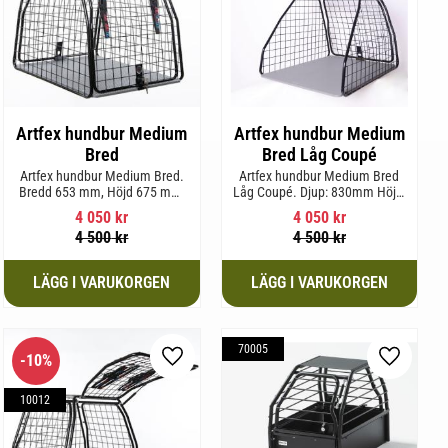
Artfex hundbur Medium
Artfex hundbur Medium
Bred
Bred Låg Coupé
Artfex hundbur Medium Bred.
Artfex hundbur Medium Bred
Bredd 653 mm, Höjd 675 mm,
Låg Coupé. Djup: 830mm Höjd:
Djup 830 mm och Vikt 19,7 kg.
580mm Bredd: 653mm Vikt:
4 050
kr
4 050
kr
17,5kg
4 500
kr
4 500
kr
70005
10
%
l i favoriter
Lägg till i favoriter
Lägg till 
10012