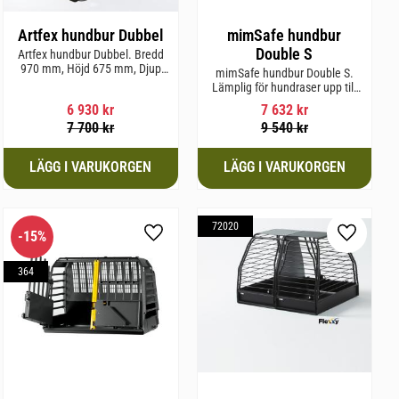
Artfex hundbur Dubbel
mimSafe hundbur
Double S
Artfex hundbur Dubbel. Bredd
970 mm, Höjd 675 mm, Djup
mimSafe hundbur Double S.
830 mm och Vikt 31 kg.
Lämplig för hundraser upp till
52 cm i mankhöjd.
6 930
kr
7 632
kr
7 700
kr
9 540
kr
72020
15
%
l i favoriter
Lägg till i favoriter
Lägg till 
364