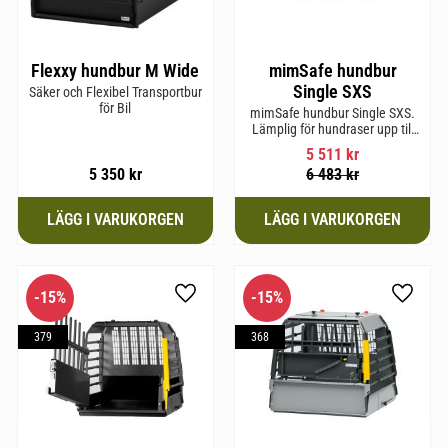
Flexxy hundbur M Wide
mimSafe hundbur
Single SXS
Säker och Flexibel Transportbur
för Bil
mimSafe hundbur Single SXS.
Lämplig för hundraser upp till
52 cm i mankhöjd.
5 511
kr
5 350
kr
6 483
kr
15
%
15
%
till i favoriter
Lägg till i favoriter
Lägg til
379
368