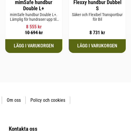
mimSafe hundbur
Flexxy hundbur Dubbel
Double L+
S
mimSafe hundbur Double L+.
Säker och Flexibel Transportbur
Lämplig för hundraser upp till
för Bil
62 cm i mankhöjd
8 555
kr
10 694
kr
8 731
kr
Om oss
Policy och cookies
Kontakta oss