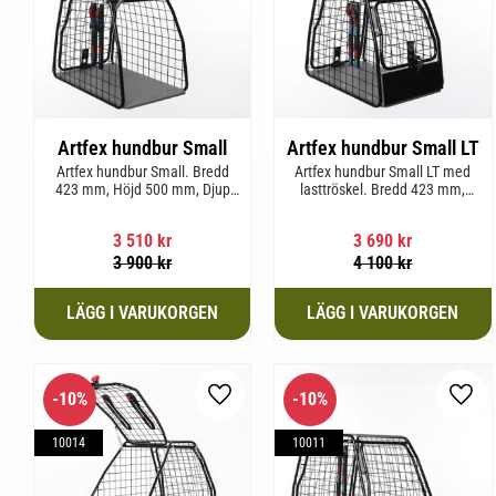
Artfex hundbur Small
Artfex hundbur Small LT
Artfex hundbur Small. Bredd
Artfex hundbur Small LT med
423 mm, Höjd 500 mm, Djup
lasttröskel. Bredd 423 mm,
670 mm och vikt 12,1 kg.
Höjd 500 mm, Djup 670 mm
och Vikt 12,9 kg.
3 510
kr
3 690
kr
3 900
kr
4 100
kr
10
%
10
%
Lägg till i favoriter
Lägg 
10014
10011