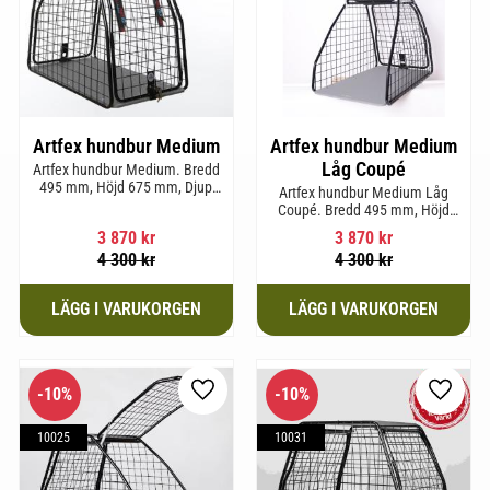
Artfex hundbur Medium
Artfex hundbur Medium
Låg Coupé
Artfex hundbur Medium. Bredd
495 mm, Höjd 675 mm, Djup
Artfex hundbur Medium Låg
830 mm och Vikt 17 kg.
Coupé. Bredd 495 mm, Höjd
580 mm, Djup 830 mm och Vikt
3 870
kr
3 870
kr
15,2 kg.
4 300
kr
4 300
kr
10
%
10
%
till i favoriter
Lägg till i favoriter
Lägg til
10025
10031