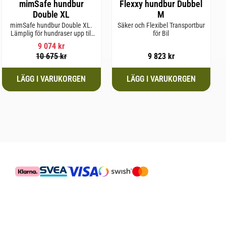
mimSafe hundbur
Flexxy hundbur Dubbel
Double XL
M
mimSafe hundbur Double XL.
Säker och Flexibel Transportbur
Lämplig för hundraser upp till
för Bil
64 cm i mankhöjd.
9 074
kr
10 675
kr
9 823
kr