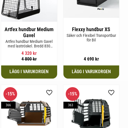
Artfex hundbur Medium
Flexxy hundbur XS
Gavel
Säker och Flexibel Transportbur
för Bil
Artfex hundbur Medium Gavel
med lasttröskel. Bredd 830
mm, Höjd 675 mm, Djup 495
4 320
kr
mm och Vikt 20,1 kg.
4 800
kr
4 690
kr
15
%
15
%
l i favoriter
Lägg till i favoriter
Lägg till 
366
363