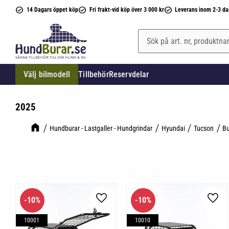
14 Dagars öppet köp
Fri frakt-vid köp över 3 000 kr
Leverans inom 2-3 da
Välj bilmodell
Tillbehör
Reservdelar
2025
Hundburar - Lastgaller - Hundgrindar
Hyundai
Tucson
Bu
10
%
10
%
Lägg till i favoriter
Lägg 
10001
10010