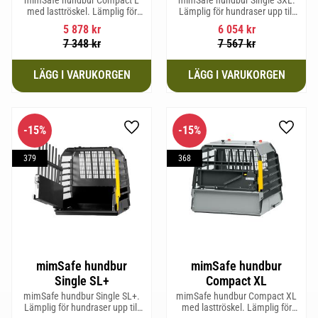
med lasttröskel. Lämplig för
Lämplig för hundraser upp till
hundraser upp till 58 cm i
64 cm i mankhöjd.
5 878
kr
6 054
kr
mankhöjd.
7 348
kr
7 567
kr
15
%
15
%
Lägg till i favoriter
Lägg til
379
368
mimSafe hundbur
mimSafe hundbur
Single SL+
Compact XL
mimSafe hundbur Single SL+.
mimSafe hundbur Compact XL
Lämplig för hundraser upp till
med lasttröskel. Lämplig för