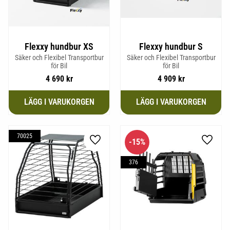
Flexxy hundbur XS
Flexxy hundbur S
Säker och Flexibel Transportbur
Säker och Flexibel Transportbur
för Bil
för Bil
4 690
kr
4 909
kr
70025
15
%
Lägg till i favoriter
Lägg til
376