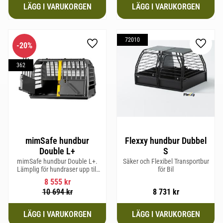
72010
20
%
Lägg till i favoriter
Lägg til
362
mimSafe hundbur
Flexxy hundbur Dubbel
Double L+
S
mimSafe hundbur Double L+.
Säker och Flexibel Transportbur
Lämplig för hundraser upp till
för Bil
62 cm i mankhöjd
8 555
kr
10 694
kr
8 731
kr