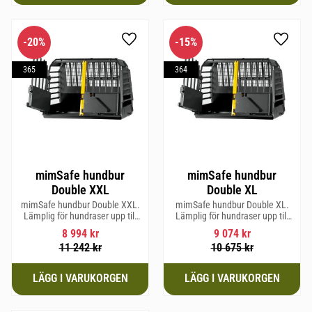
20
%
15
%
Lägg till i favoriter
Lägg til
365
364
mimSafe hundbur
mimSafe hundbur
Double XXL
Double XL
mimSafe hundbur Double XXL.
mimSafe hundbur Double XL.
Lämplig för hundraser upp till
Lämplig för hundraser upp till
64 cm i mankhöjd.
64 cm i mankhöjd.
8 994
kr
9 074
kr
11 242
kr
10 675
kr