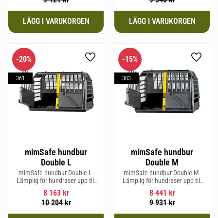
20
%
15
%
Lägg till i favoriter
Lägg til
361
383
mimSafe hundbur
mimSafe hundbur
Double L
Double M
mimSafe hundbur Double L.
mimSafe hundbur Double M.
Lämplig för hundraser upp till
Lämplig för hundraser upp till
58 cm i mankhöjd.
58 cm i mankhöjd.
8 163
kr
8 441
kr
10 204
kr
9 931
kr