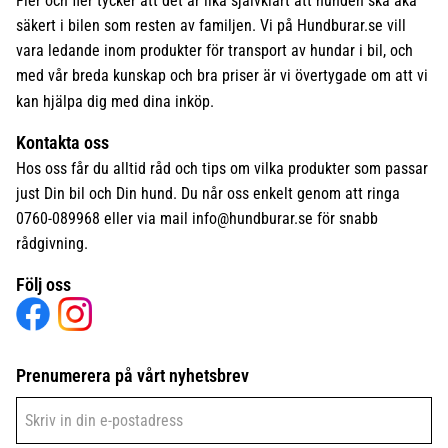
Fler och fler tycker att det är lika självklart att hunden ska åka
säkert i bilen som resten av familjen. Vi på Hundburar.se vill
vara ledande inom produkter för transport av hundar i bil, och
med vår breda kunskap och bra priser är vi övertygade om att vi
kan hjälpa dig med dina inköp.
Kontakta oss
Hos oss får du alltid råd och tips om vilka produkter som passar
just Din bil och Din hund. Du når oss enkelt genom att ringa
0760-089968 eller via mail
info@hundburar.se
för snabb
rådgivning.
Följ oss
Prenumerera på vårt nyhetsbrev