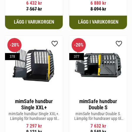
62 cm i mankhöjd.
hundraser upp till 58 cm i
6 432
kr
6 880
kr
mankhöjd.
7 567
kr
8 094
kr
20
%
20
%
Lägg till i favoriter
Lägg til
378
377
mimSafe hundbur
mimSafe hundbur
Single XXL+
Double S
mimSafe hundbur Single XXL+.
mimSafe hundbur Double S.
Lämplig för hundraser upp till
Lämplig för hundraser upp till
71 cm i mankhöjd.
52 cm i mankhöjd.
7 297
kr
7 632
kr
9 121
kr
9 540
kr