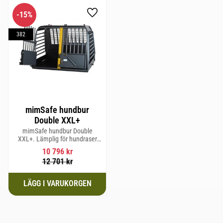
15
%
Lägg till i favoriter
382
mimSafe hundbur
Double XXL+
mimSafe hundbur Double
XXL+. Lämplig för hundraser
upp till 71 cm i mankhöjd.
10 796
kr
12 701
kr