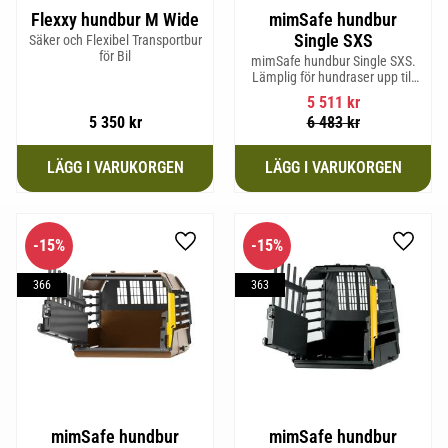
Flexxy hundbur M Wide
mimSafe hundbur
Single SXS
Säker och Flexibel Transportbur
för Bil
mimSafe hundbur Single SXS.
Lämplig för hundraser upp till
52 cm i mankhöjd.
5 511
kr
5 350
kr
6 483
kr
15
%
15
%
Lägg till i favoriter
Lägg til
366
363
mimSafe hundbur
mimSafe hundbur