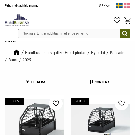
Priser visas
inkl. moms
Meny
Favoriter
Kundv
2025
Hundburar - Lastgaller - Hundgrindar
Hyundai
Palisade
Burar
2025
FILTRERA
SORTERA
70005
70010
Lägg till i favoriter
Lägg til