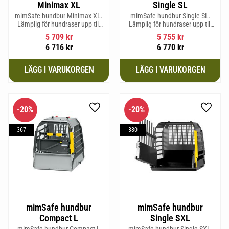
Minimax XL
Single SL
mimSafe hundbur Minimax XL.
mimSafe hundbur Single SL.
Lämplig för hundraser upp till
Lämplig för hundraser upp till
38 cm i mankhöjd.
58 cm i mankhöjd.
5 709
kr
5 755
kr
6 716
kr
6 770
kr
20
%
20
%
Lägg till i favoriter
Lägg til
367
380
mimSafe hundbur
mimSafe hundbur
Compact L
Single SXL
mimSafe hundbur Compact L
mimSafe hundbur Single SXL.