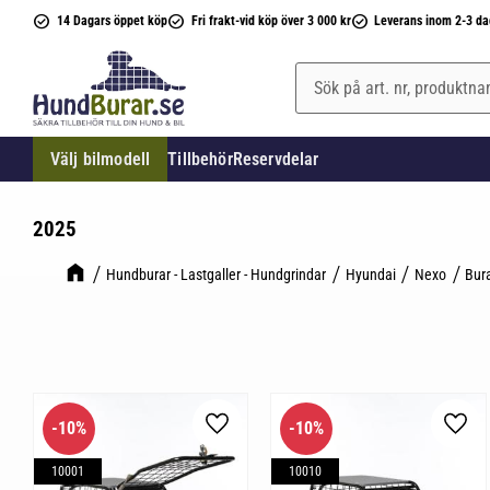
14 Dagars öppet köp
Fri frakt-vid köp över 3 000 kr
Leverans inom 2-3 da
Välj bilmodell
Tillbehör
Reservdelar
2025
Hundburar - Lastgaller - Hundgrindar
Hyundai
Nexo
Bur
10
%
10
%
Lägg till i favoriter
Lägg 
10001
10010