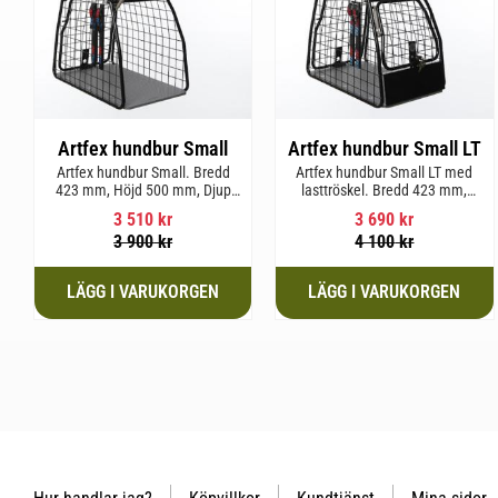
Artfex hundbur Small
Artfex hundbur Small LT
Artfex hundbur Small. Bredd
Artfex hundbur Small LT med
423 mm, Höjd 500 mm, Djup
lasttröskel. Bredd 423 mm,
670 mm och vikt 12,1 kg.
Höjd 500 mm, Djup 670 mm
3 510
kr
3 690
kr
och Vikt 12,9 kg.
3 900
kr
4 100
kr