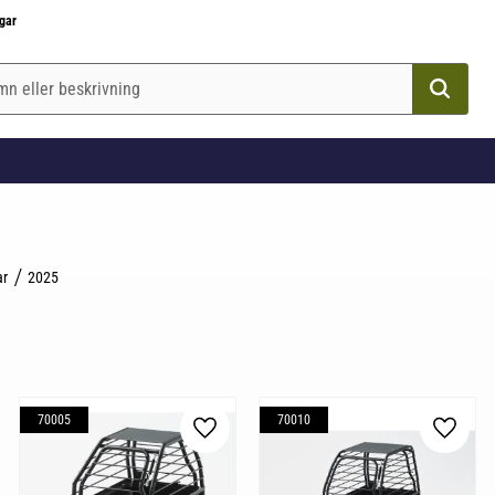
gar
ar
2025
70005
70010
till i favoriter
Lägg till i favoriter
Lägg til