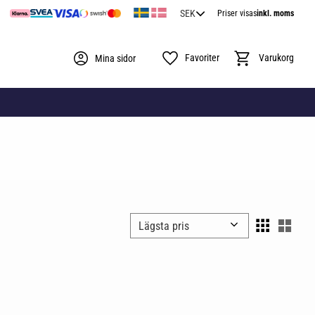
Priser visas
inkl. moms
Favoriter
Kundvagn
Mina sidor
Välj sortering
Välj 