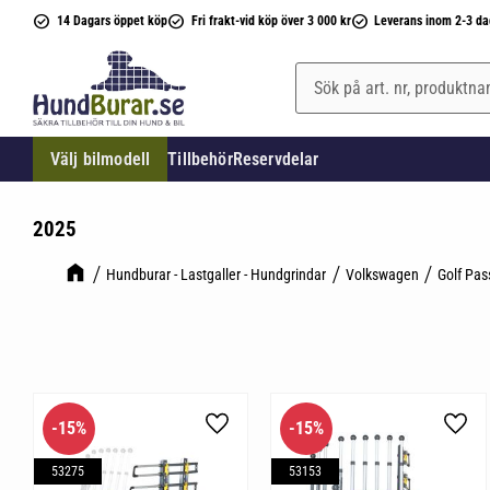
14 Dagars öppet köp
Fri frakt-vid köp över 3 000 kr
Leverans inom 2-3 da
Välj bilmodell
Tillbehör
Reservdelar
2025
Hundburar - Lastgaller - Hundgrindar
Volkswagen
Golf Pas
15
%
15
%
Lägg till i favoriter
Lägg 
53275
53153