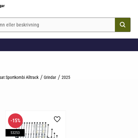
gar
sat Sportkombi Alltrack
Grindar
2025
15
%
till i favoriter
Lägg till i favoriter
53253