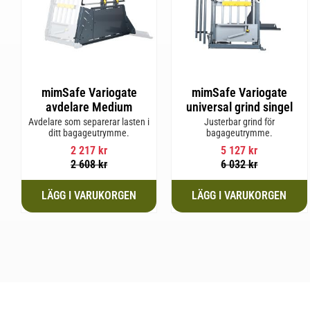
mimSafe Variogate
mimSafe Variogate
avdelare Medium
universal grind singel
Avdelare som separerar lasten i
Justerbar grind för
ditt bagageutrymme.
bagageutrymme.
2 217
kr
5 127
kr
2 608
kr
6 032
kr