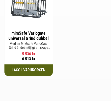
mimSafe Variogate
universal Grind dubbel
Med en MIMsafe VarioGate
Grind är det möjligt att skapa
ett inhägnat område i hela
5 536
kr
bagageutrymmet som kan
6 513
kr
användas för transport av
hundar eller last