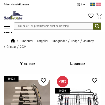
Priser visas
inkl. moms
Meny
Favoriter
Kundv
2024
Hundburar - Lastgaller - Hundgrindar
Dodge
Journey
Grindar
2024
FILTRERA
SORTERA
10023
10
%
Lägg till i favoriter
Lägg til
10006