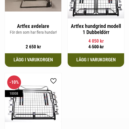
Artfex avdelare
Artfex hundgrind modell
1 Dubbeldörr
För den som har flera hundar!
4 050
kr
2 650
kr
4 500
kr
10
%
Lägg till i favoriter
10008