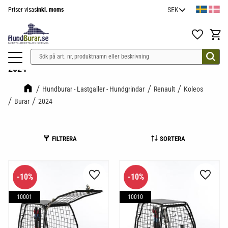
Priser visas
inkl. moms
Meny
Favoriter
Kundv
2024
Hundburar - Lastgaller - Hundgrindar
Renault
Koleos
Burar
2024
FILTRERA
SORTERA
10
%
10
%
Lägg till i favoriter
Lägg til
10001
10010