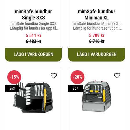
mimSafe hundbur
mimSafe hundbur
Single SXS
Minimax XL
mimSafe hundbur Single SXS.
mimSafe hundbur Minimax XL.
Lämplig för hundraser upp till
Lämplig för hundraser upp till
52 cm i mankhöjd.
38 cm i mankhöjd.
5 511
kr
5 709
kr
6 483
kr
6 716
kr
15
%
20
%
Lägg till i favoriter
Lägg til
363
367