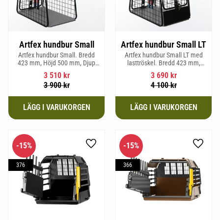
Artfex hundbur Small
Artfex hundbur Small LT
Artfex hundbur Small. Bredd
Artfex hundbur Small LT med
423 mm, Höjd 500 mm, Djup
lasttröskel. Bredd 423 mm,
670 mm och vikt 12,1 kg.
Höjd 500 mm, Djup 670 mm
3 510
kr
3 690
kr
och Vikt 12,9 kg.
3 900
kr
4 100
kr
15
%
15
%
Lägg till i favoriter
Lägg til
376
366