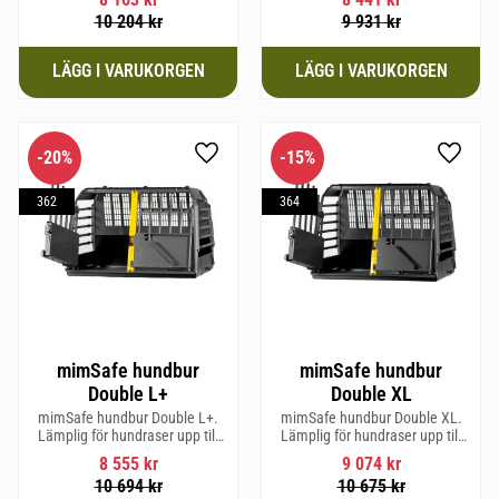
10 204
kr
9 931
kr
20
%
15
%
Lägg till i favoriter
Lägg til
362
364
mimSafe hundbur
mimSafe hundbur
Double L+
Double XL
mimSafe hundbur Double L+.
mimSafe hundbur Double XL.
Lämplig för hundraser upp till
Lämplig för hundraser upp till
62 cm i mankhöjd
64 cm i mankhöjd.
8 555
kr
9 074
kr
10 694
kr
10 675
kr