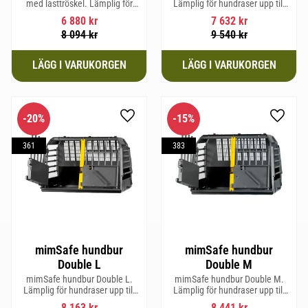
med lasttröskel. Lämplig för
Lämplig för hundraser upp till
hundraser upp till 58 cm i
52 cm i mankhöjd.
6 880
kr
7 632
kr
mankhöjd.
8 094
kr
9 540
kr
20
%
15
%
Lägg till i favoriter
Lägg til
361
383
mimSafe hundbur
mimSafe hundbur
Double L
Double M
mimSafe hundbur Double L.
mimSafe hundbur Double M.
Lämplig för hundraser upp till
Lämplig för hundraser upp till
58 cm i mankhöjd.
58 cm i mankhöjd.
8 163
kr
8 441
kr