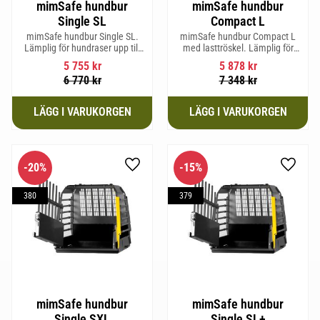
mimSafe hundbur
mimSafe hundbur
Single SL
Compact L
mimSafe hundbur Single SL.
mimSafe hundbur Compact L
Lämplig för hundraser upp till
med lasttröskel. Lämplig för
58 cm i mankhöjd.
hundraser upp till 58 cm i
5 755
kr
5 878
kr
mankhöjd.
6 770
kr
7 348
kr
20
%
15
%
Lägg till i favoriter
Lägg til
380
379
mimSafe hundbur
mimSafe hundbur
Single SXL
Single SL+