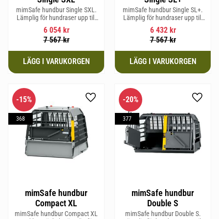
mimSafe hundbur Single SXL.
mimSafe hundbur Single SL+.
Lämplig för hundraser upp till
Lämplig för hundraser upp till
64 cm i mankhöjd.
62 cm i mankhöjd.
6 054
kr
6 432
kr
7 567
kr
7 567
kr
15
%
20
%
Lägg till i favoriter
Lägg til
368
377
mimSafe hundbur
mimSafe hundbur
Compact XL
Double S
mimSafe hundbur Compact XL
mimSafe hundbur Double S.