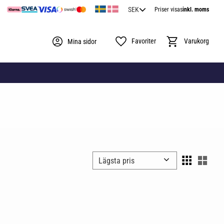
Priser visas
inkl. moms
Favoriter
Kundvagn
Mina sidor
Välj sortering
Välj 
l i favoriter