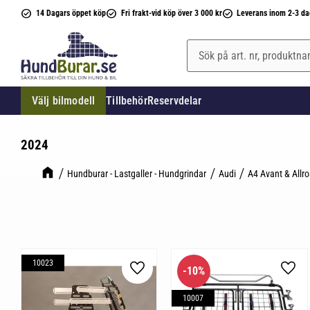
14 Dagars öppet köp
Fri frakt-vid köp över 3 000 kr
Leverans inom 2-3 da
Välj bilmodell
Tillbehör
Reservdelar
2024
Hundburar - Lastgaller - Hundgrindar
Audi
A4 Avant & Allr
10023
10
%
Lägg till i favoriter
Lägg 
10007