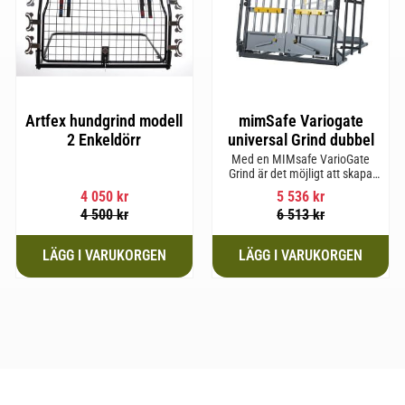
Artfex hundgrind modell
mimSafe Variogate
2 Enkeldörr
universal Grind dubbel
Med en MIMsafe VarioGate
Grind är det möjligt att skapa
ett inhägnat område i hela
4 050
kr
5 536
kr
bagageutrymmet som kan
4 500
kr
6 513
kr
användas för transport av
hundar eller last