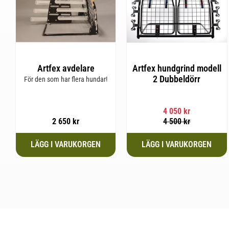
Artfex avdelare
Artfex hundgrind modell
2 Dubbeldörr
För den som har flera hundar!
4 050
kr
2 650
kr
4 500
kr