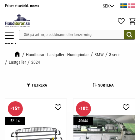
Priser visas
inkl. moms
Meny
Favoriter
Kundv
2024
Hundburar - Lastgaller - Hundgrindar
BMW
3-serie
Lastgaller
2024
FILTRERA
SORTERA
15
%
10
%
Lägg till i favoriter
Lägg til
52114
40644