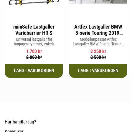
mimSafe Lastgaller
Artfex Lastgaller BMW
Variobarrier HR S
3-serie Touring 2019-
G21
Universal lastgaller för
Modellanpassat Artfex
bagageutrymmet, enkelt
Lastgaller BMW 3-serie Touring
justerbar för att passa din bils
2019- G21
1 700
kr
2 250
kr
form för säker och trygg resa
2 000
kr
2 500
kr
med husdjur eller last.
Hur handlar jag?
Köpvillkor