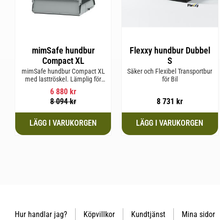
mimSafe hundbur
Flexxy hundbur Dubbel
Compact XL
S
mimSafe hundbur Compact XL
Säker och Flexibel Transportbur
med lasttröskel. Lämplig för
för Bil
hundraser upp till 58 cm i
6 880
kr
mankhöjd.
8 094
kr
8 731
kr
Hur handlar jag?
Köpvillkor
Kundtjänst
Mina sidor