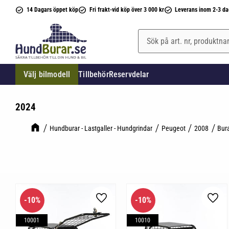
14 Dagars öppet köp
Fri frakt-vid köp över 3 000 kr
Leverans inom 2-3 da
Välj bilmodell
Tillbehör
Reservdelar
2024
Hundburar - Lastgaller - Hundgrindar
Peugeot
2008
Bur
10
%
10
%
Lägg till i favoriter
Lägg 
10001
10010