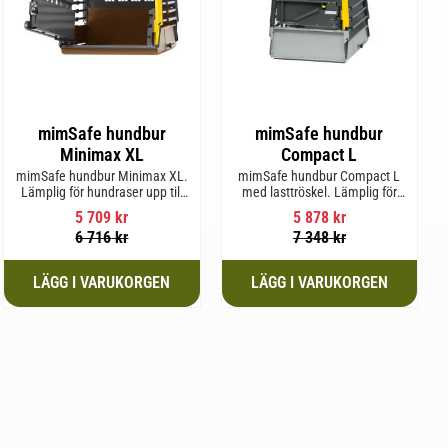
mimSafe hundbur
mimSafe hundbur
Minimax XL
Compact L
mimSafe hundbur Minimax XL.
mimSafe hundbur Compact L
Lämplig för hundraser upp till
med lasttröskel. Lämplig för
38 cm i mankhöjd.
hundraser upp till 58 cm i
5 709
kr
5 878
kr
mankhöjd.
6 716
kr
7 348
kr