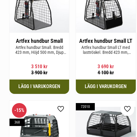
Artfex hundbur Small
Artfex hundbur Small LT
Artfex hundbur Small. Bredd
Artfex hundbur Small LT med
423 mm, Höjd 500 mm, Djup
lasttröskel. Bredd 423 mm,
670 mm och vikt 12,1 kg.
Höjd 500 mm, Djup 670 mm
och Vikt 12,9 kg.
3 510
kr
3 690
kr
3 900
kr
4 100
kr
72010
15
%
Lägg till i favoriter
Lägg 
368