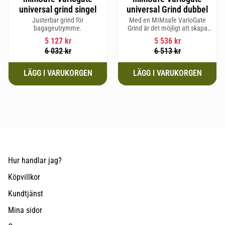
universal grind singel
universal Grind dubbel
Justerbar grind för
Med en MIMsafe VarioGate
bagageutrymme.
Grind är det möjligt att skapa
ett inhägnat område i hela
5 127
kr
5 536
kr
bagageutrymmet som kan
6 032
kr
6 513
kr
användas för transport av
hundar eller last
Hur handlar jag?
Köpvillkor
Kundtjänst
Mina sidor