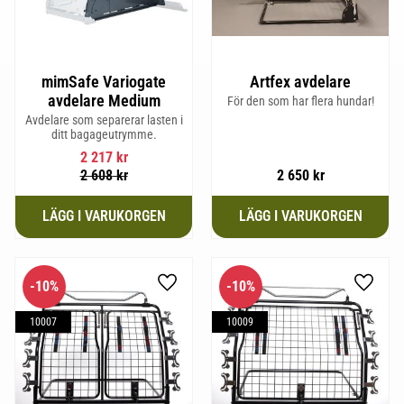
mimSafe Variogate
Artfex avdelare
avdelare Medium
För den som har flera hundar!
Avdelare som separerar lasten i
ditt bagageutrymme.
2 217
kr
2 608
kr
2 650
kr
10
%
10
%
Lägg till i favoriter
Lägg til
10007
10009