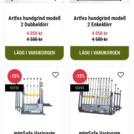
Artfex hundgrind modell
Artfex hundgrind modell
2 Dubbeldörr
2 Enkeldörr
4 050
kr
4 050
kr
4 500
kr
4 500
kr
15
%
15
%
Lägg till i favoriter
Lägg til
53153
53253
mimSafe Variogate
mimSafe Variogate