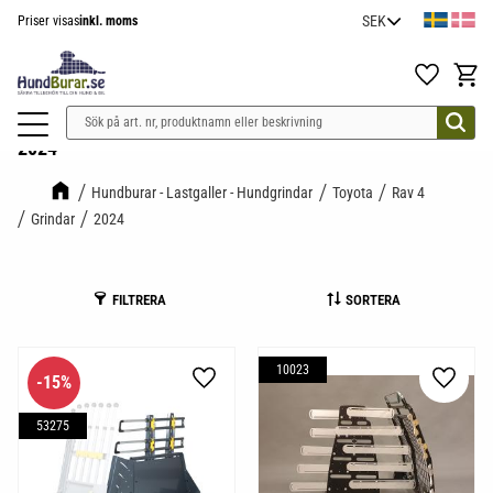
Priser visas
inkl. moms
Meny
Favoriter
Kundv
2024
Hundburar - Lastgaller - Hundgrindar
Toyota
Rav 4
Grindar
2024
FILTRERA
SORTERA
10023
15
%
Lägg till i favoriter
Lägg til
53275