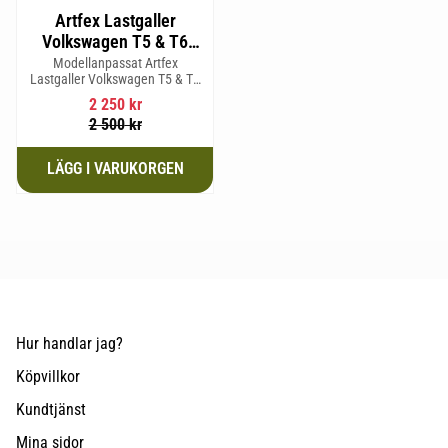
Artfex Lastgaller
Volkswagen T5 & T6
Multivan 2019-
Modellanpassat Artfex
Lastgaller Volkswagen T5 & T6
Multivan 2019-
2 250
kr
2 500
kr
Hur handlar jag?
Köpvillkor
Kundtjänst
Mina sidor