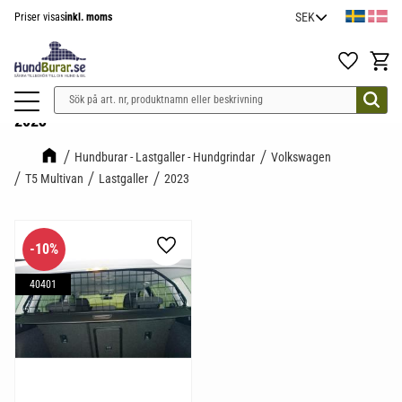
Priser visas
inkl. moms
Meny
Favoriter
Kundv
2023
Hundburar - Lastgaller - Hundgrindar
Volkswagen
T5 Multivan
Lastgaller
2023
10
%
Lägg till i favoriter
40401