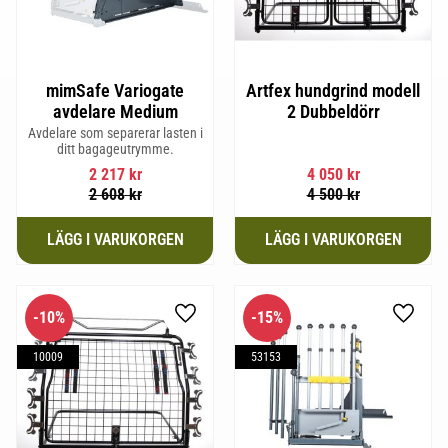
mimSafe Variogate
Artfex hundgrind modell
avdelare Medium
2 Dubbeldörr
Avdelare som separerar lasten i
ditt bagageutrymme.
2 217
kr
4 050
kr
2 608
kr
4 500
kr
10
%
15
%
Lägg till i favoriter
Lägg til
10009
53153