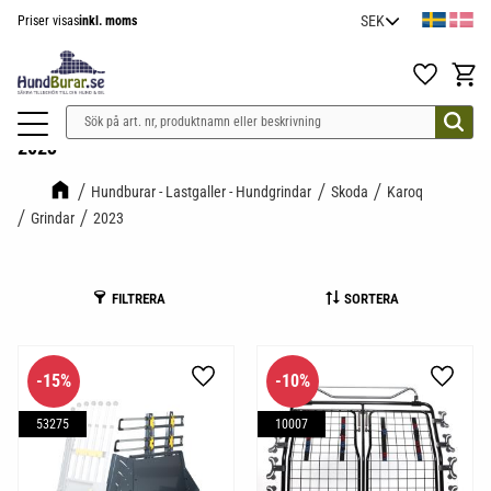
Priser visas
inkl. moms
Meny
Favoriter
Kundv
2023
Hundburar - Lastgaller - Hundgrindar
Skoda
Karoq
Grindar
2023
FILTRERA
SORTERA
15
%
10
%
Lägg till i favoriter
Lägg til
53275
10007