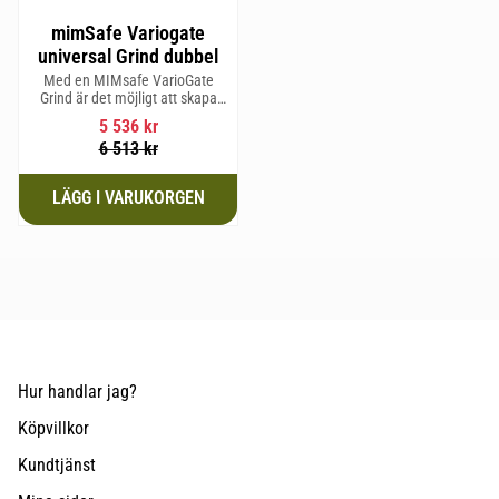
mimSafe Variogate
universal Grind dubbel
Med en MIMsafe VarioGate
Grind är det möjligt att skapa
ett inhägnat område i hela
5 536
kr
bagageutrymmet som kan
6 513
kr
användas för transport av
hundar eller last
Hur handlar jag?
Köpvillkor
Kundtjänst