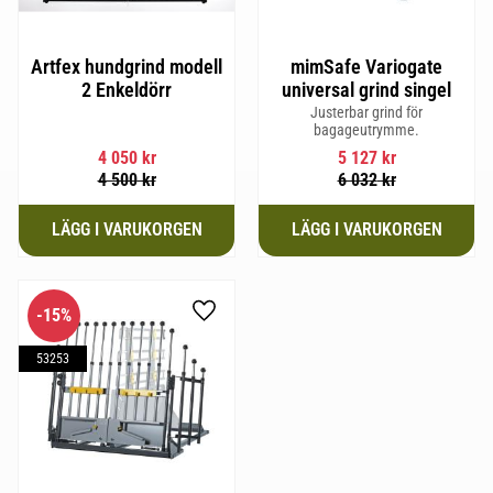
Artfex hundgrind modell
mimSafe Variogate
2 Enkeldörr
universal grind singel
Justerbar grind för
bagageutrymme.
4 050
kr
5 127
kr
4 500
kr
6 032
kr
15
%
Lägg till i favoriter
53253