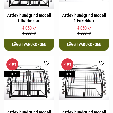
Artfex hundgrind modell
Artfex hundgrind modell
1 Dubbeldörr
1 Enkeldörr
4 050
kr
4 050
kr
4 500
kr
4 500
kr
10
%
10
%
Lägg till i favoriter
Lägg til
10007
10009
Artfex hundgrind modell
Artfex hundgrind modell