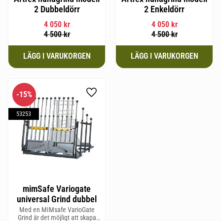
2 Dubbeldörr
2 Enkeldörr
4 050
kr
4 050
kr
4 500
kr
4 500
kr
15
%
Lägg till i favoriter
53253
mimSafe Variogate
universal Grind dubbel
Med en MIMsafe VarioGate
Grind är det möjligt att skapa