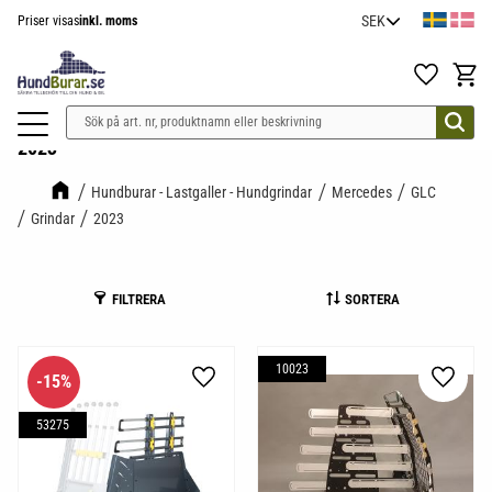
Priser visas
inkl. moms
Meny
Favoriter
Kundv
2023
Hundburar - Lastgaller - Hundgrindar
Mercedes
GLC
Grindar
2023
FILTRERA
SORTERA
10023
15
%
Lägg till i favoriter
Lägg til
53275