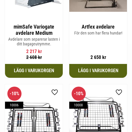
mimSafe Variogate
Artfex avdelare
avdelare Medium
För den som har flera hundar!
Avdelare som separerar lasten i
ditt bagageutrymme.
2 217
kr
2 608
kr
2 650
kr
10
%
10
%
Lägg till i favoriter
Lägg til
10006
10008