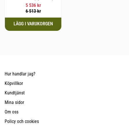
ett inhägnat område i hela
5 536
kr
bagageutrymmet som kan
6 513
kr
användas för transport av
hundar eller last
Hur handlar jag?
Köpvillkor
Kundtjänst
Mina sidor
Om oss
Policy och cookies