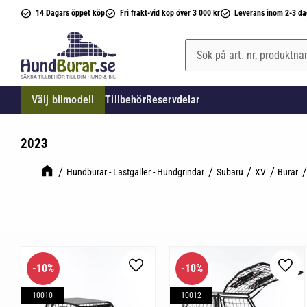
14 Dagars öppet köp
Fri frakt-vid köp över 3 000 kr
Leverans inom 2-3 da
Välj bilmodell
Tillbehör
Reservdelar
2023
Hundburar - Lastgaller - Hundgrindar
Subaru
XV
Burar
10
%
10
%
Lägg till i favoriter
Lägg 
10010
10012