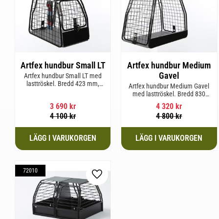
Artfex hundbur Small LT
Artfex hundbur Medium
Gavel
Artfex hundbur Small LT med
lasttröskel. Bredd 423 mm,
Artfex hundbur Medium Gavel
Höjd 500 mm, Djup 670 mm
med lasttröskel. Bredd 830
och Vikt 12,9 kg.
mm, Höjd 675 mm, Djup 495
3 690
kr
4 320
kr
mm och Vikt 20,1 kg.
4 100
kr
4 800
kr
72010
Lägg till i favoriter