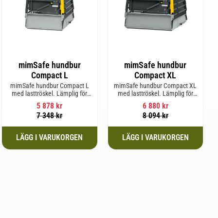
mimSafe hundbur
mimSafe hundbur
Compact L
Compact XL
mimSafe hundbur Compact L
mimSafe hundbur Compact XL
med lasttröskel. Lämplig för
med lasttröskel. Lämplig för
hundraser upp till 58 cm i
hundraser upp till 58 cm i
5 878
kr
6 880
kr
mankhöjd.
mankhöjd.
7 348
kr
8 094
kr