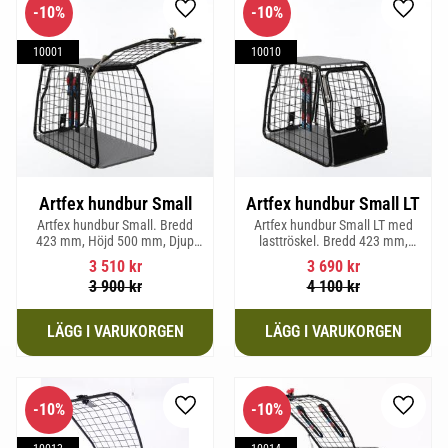
10
%
10
%
Lägg till i favoriter
Lägg til
10001
10010
Artfex hundbur Small
Artfex hundbur Small LT
Artfex hundbur Small. Bredd
Artfex hundbur Small LT med
423 mm, Höjd 500 mm, Djup
lasttröskel. Bredd 423 mm,
670 mm och vikt 12,1 kg.
Höjd 500 mm, Djup 670 mm
3 510
kr
3 690
kr
och Vikt 12,9 kg.
3 900
kr
4 100
kr
10
%
10
%
Lägg till i favoriter
Lägg til