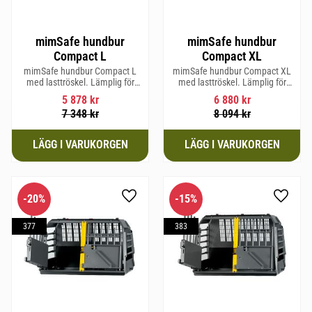
mimSafe hundbur
mimSafe hundbur
Compact L
Compact XL
mimSafe hundbur Compact L
mimSafe hundbur Compact XL
med lasttröskel. Lämplig för
med lasttröskel. Lämplig för
hundraser upp till 58 cm i
hundraser upp till 58 cm i
5 878
kr
6 880
kr
mankhöjd.
mankhöjd.
7 348
kr
8 094
kr
20
%
15
%
Lägg till i favoriter
Lägg til
377
383