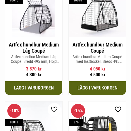
10013
10014
Artfex hundbur Medium
Artfex hundbur Medium
Låg Coupé
Coupé
Artfex hundbur Medium Låg
Artfex hundbur Medium Coupé
Coupé. Bredd 495 mm, Höjd
med lasttröskel. Bredd 495
580 mm, Djup 830 mm och Vikt
mm, Höjd 675 mm, Djup 830
3 870
kr
4 050
kr
15,2 kg.
mm och Vikt 15,8 kg.
4 300
kr
4 500
kr
10
%
15
%
Lägg till i favoriter
Lägg til
10011
376