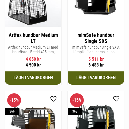
Artfex hundbur Medium
mimSafe hundbur
LT
Single SXS
Artfex hundbur Medium LT med
mimSafe hundbur Single SXS.
lasttröskel. Bredd 495 mm,
Lämplig för hundraser upp till
Höjd 675 mm, Djup 830 mm
52 cm i mankhöjd.
4 050
kr
5 511
kr
och Vikt 17 kg.
4 500
kr
6 483
kr
15
%
15
%
Lägg till i favoriter
Lägg til
366
363