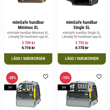
mimSafe hundbur
mimSafe hundbur
Minimax XL
Single SL
mimSafe hundbur Minimax XL.
mimSafe hundbur Single SL.
Lämplig för hundraser upp till
Lämplig för hundraser upp till
38 cm i mankhöjd.
58 cm i mankhöjd.
5 709
kr
5 755
kr
6 716
kr
6 770
kr
20
%
15
%
Lägg till i favoriter
Lägg til
367
368