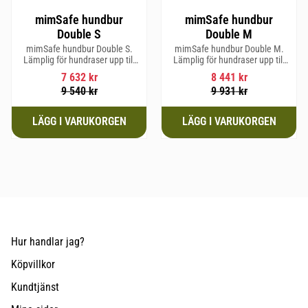
mimSafe hundbur
mimSafe hundbur
Double S
Double M
mimSafe hundbur Double S.
mimSafe hundbur Double M.
Lämplig för hundraser upp till
Lämplig för hundraser upp till
52 cm i mankhöjd.
58 cm i mankhöjd.
7 632
kr
8 441
kr
9 540
kr
9 931
kr
Hur handlar jag?
Köpvillkor
Kundtjänst