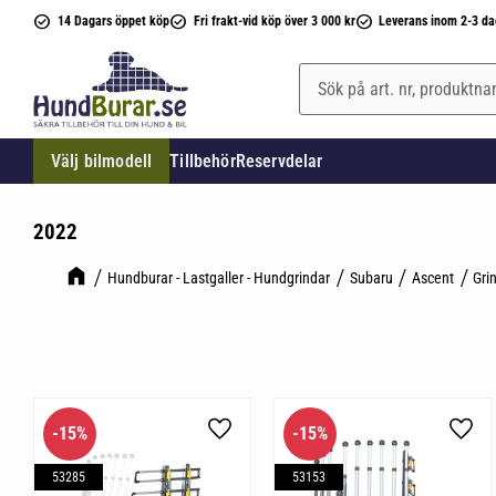
14 Dagars öppet köp
Fri frakt-vid köp över 3 000 kr
Leverans inom 2-3 da
Välj bilmodell
Tillbehör
Reservdelar
2022
Hundburar - Lastgaller - Hundgrindar
Subaru
Ascent
Gri
15
%
15
%
Lägg till i favoriter
Lägg 
53285
53153