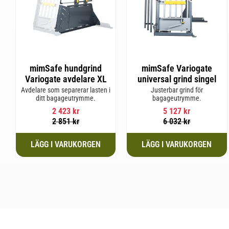
mimSafe hundgrind
mimSafe Variogate
Variogate avdelare XL
universal grind singel
Avdelare som separerar lasten i
Justerbar grind för
ditt bagageutrymme.
bagageutrymme.
2 423
kr
5 127
kr
2 851
kr
6 032
kr