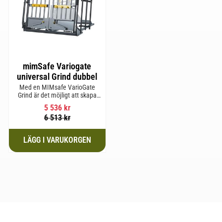
mimSafe Variogate
universal Grind dubbel
Med en MIMsafe VarioGate
Grind är det möjligt att skapa
ett inhägnat område i hela
5 536
kr
bagageutrymmet som kan
6 513
kr
användas för transport av
hundar eller last