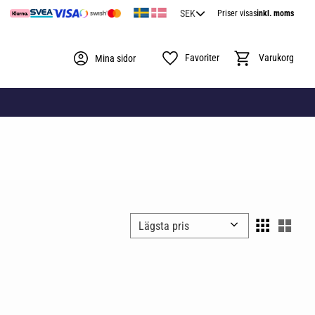
Priser visas
inkl. moms
Favoriter
Kundvagn
Mina sidor
Välj sortering
Välj 