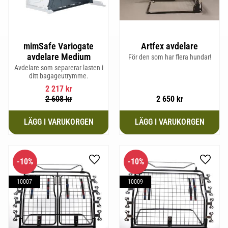
mimSafe Variogate
Artfex avdelare
avdelare Medium
För den som har flera hundar!
Avdelare som separerar lasten i
ditt bagageutrymme.
2 217
kr
2 608
kr
2 650
kr
10
%
10
%
Lägg till i favoriter
Lägg til
10007
10009