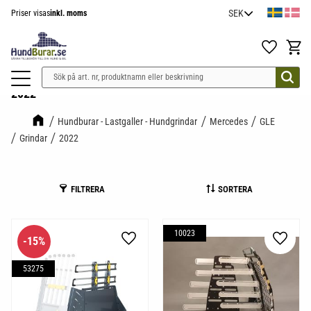
Priser visas
inkl. moms
Meny
Favoriter
Kundv
2022
Hundburar - Lastgaller - Hundgrindar
Mercedes
GLE
Grindar
2022
FILTRERA
SORTERA
10023
15
%
Lägg till i favoriter
Lägg til
53275