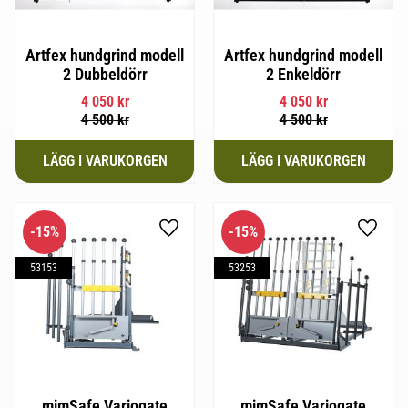
Artfex hundgrind modell
Artfex hundgrind modell
2 Dubbeldörr
2 Enkeldörr
4 050
kr
4 050
kr
4 500
kr
4 500
kr
15
%
15
%
Lägg till i favoriter
Lägg til
53153
53253
mimSafe Variogate
mimSafe Variogate