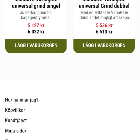
universal grind singel
universal Grind dubbel
Justerbar grind för
Med en MIMsafe VarioGate
bagageutrymme.
Grind är det möjligt att skapa
ett inhägnat område i hela
5 127
kr
5 536
kr
bagageutrymmet som kan
6 032
kr
6 513
kr
användas för transport av
hundar eller last
Hur handlar jag?
Köpvillkor
Kundtjänst
Mina sidor