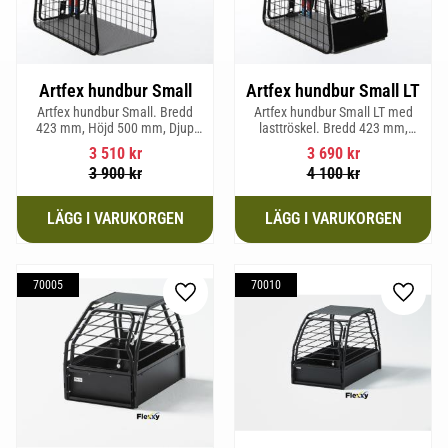
Artfex hundbur Small
Artfex hundbur Small LT
Artfex hundbur Small. Bredd
Artfex hundbur Small LT med
423 mm, Höjd 500 mm, Djup
lasttröskel. Bredd 423 mm,
670 mm och vikt 12,1 kg.
Höjd 500 mm, Djup 670 mm
3 510
kr
3 690
kr
och Vikt 12,9 kg.
3 900
kr
4 100
kr
70005
70010
Lägg till i favoriter
Lägg til