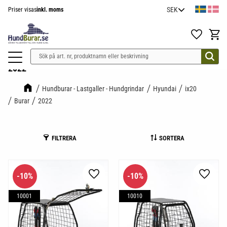
Priser visas
inkl. moms
Meny
Favoriter
Kundv
2022
Hundburar - Lastgaller - Hundgrindar
Hyundai
ix20
Burar
2022
FILTRERA
SORTERA
10
%
10
%
Lägg till i favoriter
Lägg til
10001
10010