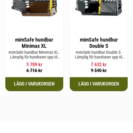
mimSafe hundbur
mimSafe hundbur
Minimax XL
Double S
mimSafe hundbur Minimax XL.
mimSafe hundbur Double S.
Lämplig för hundraser upp till
Lämplig för hundraser upp till
38 cm i mankhöjd.
52 cm i mankhöjd.
5 709
kr
7 632
kr
6 716
kr
9 540
kr