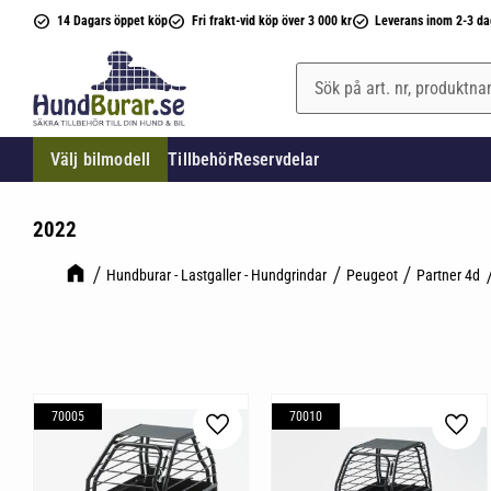
14 Dagars öppet köp
Fri frakt-vid köp över 3 000 kr
Leverans inom 2-3 da
Välj bilmodell
Tillbehör
Reservdelar
2022
Hundburar - Lastgaller - Hundgrindar
Peugeot
Partner 4d
70005
70010
Lägg till i favoriter
Lägg 