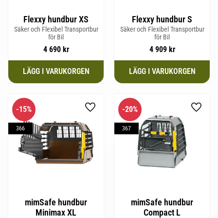
Flexxy hundbur XS
Flexxy hundbur S
Säker och Flexibel Transportbur
Säker och Flexibel Transportbur
för Bil
för Bil
4 690
kr
4 909
kr
15
%
20
%
Lägg till i favoriter
Lägg til
366
367
mimSafe hundbur
mimSafe hundbur
Minimax XL
Compact L