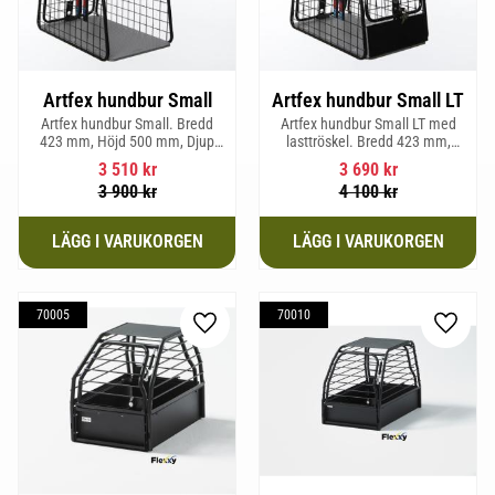
Artfex hundbur Small
Artfex hundbur Small LT
Artfex hundbur Small. Bredd
Artfex hundbur Small LT med
423 mm, Höjd 500 mm, Djup
lasttröskel. Bredd 423 mm,
670 mm och vikt 12,1 kg.
Höjd 500 mm, Djup 670 mm
3 510
kr
3 690
kr
och Vikt 12,9 kg.
3 900
kr
4 100
kr
70005
70010
Lägg till i favoriter
Lägg til