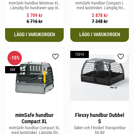
mimSafe hundbur Minimax XL.
mimSafe hundbur Compact L
Lämplig för hundraser upp till
med lasttröskel. Lämplig för
38 cm i mankhöjd.
hundraser upp till 58 cm i
5 709
kr
5 878
kr
mankhöjd.
6 716
kr
7 348
kr
72010
15
%
Lägg till i favoriter
Lägg til
368
mimSafe hundbur
Flexxy hundbur Dubbel
Compact XL
S
mimSafe hundbur Compact XL
Säker och Flexibel Transportbur
med lasttröskel. Lämplig för
för Bil