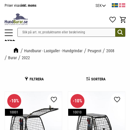
Priser visas
inkl. moms
Meny
Favoriter
Kundv
2022
Hundburar - Lastgaller - Hundgrindar
Peugeot
2008
Burar
2022
FILTRERA
SORTERA
10
%
10
%
Lägg till i favoriter
Lägg til
10001
10010