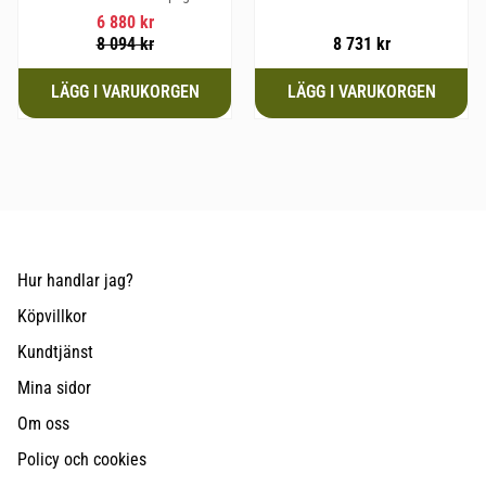
hundraser upp till 58 cm i
6 880
kr
mankhöjd.
8 094
kr
8 731
kr
Hur handlar jag?
Köpvillkor
Kundtjänst
Mina sidor
Om oss
Policy och cookies