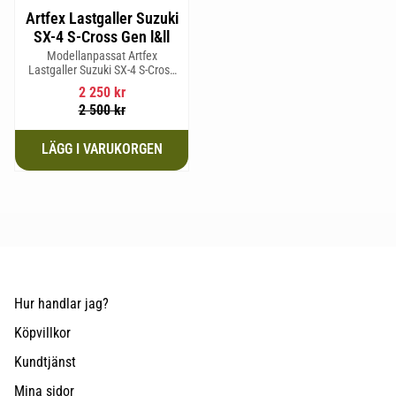
Artfex Lastgaller Suzuki
SX-4 S-Cross Gen l&ll
Modellanpassat Artfex
Lastgaller Suzuki SX-4 S-Cross
Gen l&ll
2 250
kr
2 500
kr
Hur handlar jag?
Köpvillkor
Kundtjänst
Mina sidor