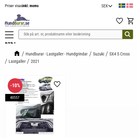
Priser visas
inkl. moms
Meny
Favoriter
Kundv
2021
Hundburar - Lastgaller - Hundgrindar
Suzuki
SX4 S Cross
Lastgaller
2021
10
%
Lägg till i favoriter
40557