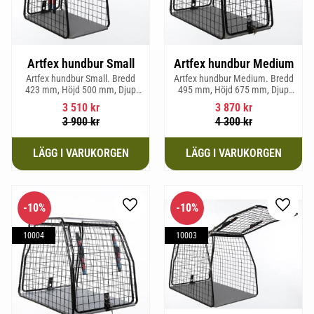
Artfex hundbur Small
Artfex hundbur Medium
Artfex hundbur Small. Bredd
Artfex hundbur Medium. Bredd
423 mm, Höjd 500 mm, Djup
495 mm, Höjd 675 mm, Djup
670 mm och vikt 12,1 kg.
830 mm och Vikt 17 kg.
3 510
kr
3 870
kr
3 900
kr
4 300
kr
10
%
10
%
Lägg till i favoriter
Lägg til
10004
10003