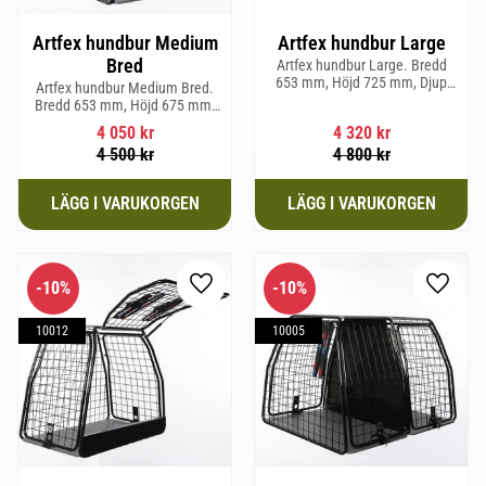
Artfex hundbur Medium
Artfex hundbur Large
Bred
Artfex hundbur Large. Bredd
653 mm, Höjd 725 mm, Djup
Artfex hundbur Medium Bred.
920 mm och Vikt 20,6 kg.
Bredd 653 mm, Höjd 675 mm,
Djup 830 mm och Vikt 19,7 kg.
4 050
kr
4 320
kr
4 500
kr
4 800
kr
10
%
10
%
Lägg till i favoriter
Lägg til
10012
10005