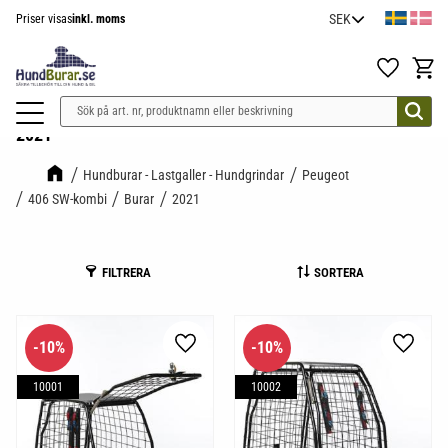
Priser visas
inkl. moms
Meny
Favoriter
Kundv
2021
Hundburar - Lastgaller - Hundgrindar
Peugeot
406 SW-kombi
Burar
2021
FILTRERA
SORTERA
10
%
10
%
Lägg till i favoriter
Lägg til
10001
10002