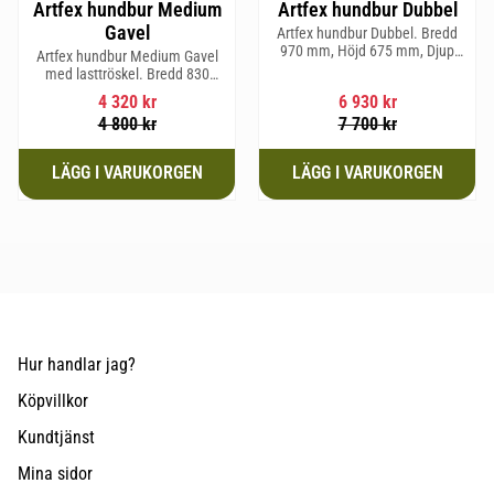
Artfex hundbur Medium
Artfex hundbur Dubbel
Gavel
Artfex hundbur Dubbel. Bredd
970 mm, Höjd 675 mm, Djup
Artfex hundbur Medium Gavel
830 mm och Vikt 31 kg.
med lasttröskel. Bredd 830
mm, Höjd 675 mm, Djup 495
4 320
kr
6 930
kr
mm och Vikt 20,1 kg.
4 800
kr
7 700
kr
Hur handlar jag?
Köpvillkor
Kundtjänst
Mina sidor