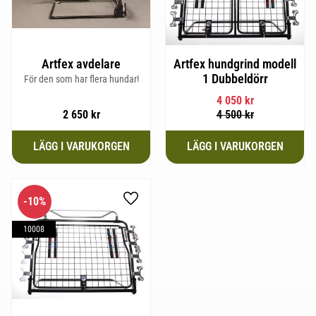
Artfex avdelare
Artfex hundgrind modell
1 Dubbeldörr
För den som har flera hundar!
4 050
kr
2 650
kr
4 500
kr
10
%
Lägg till i favoriter
10008