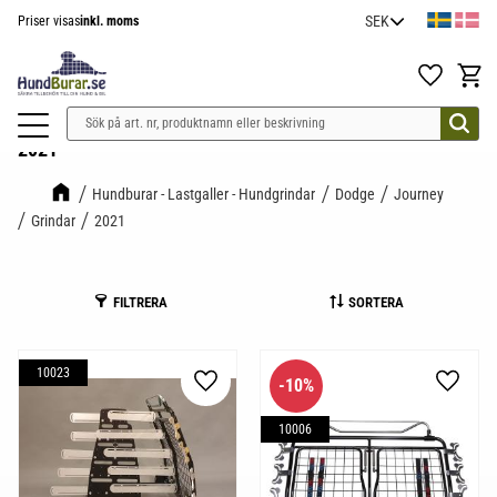
Priser visas
inkl. moms
Meny
Favoriter
Kundv
2021
Hundburar - Lastgaller - Hundgrindar
Dodge
Journey
Grindar
2021
FILTRERA
SORTERA
10023
10
%
Lägg till i favoriter
Lägg til
10006