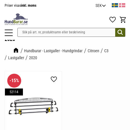
Priser visas
inkl. moms
Meny
Favoriter
Kundv
2020
Hundburar - Lastgaller - Hundgrindar
Citroen
C3
Lastgaller
2020
15
%
Lägg till i favoriter
52114