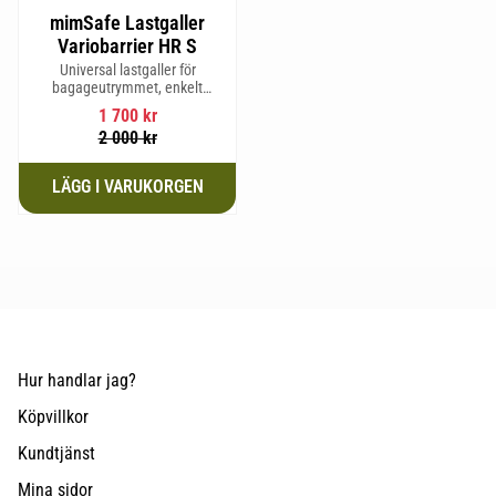
mimSafe Lastgaller
Variobarrier HR S
Universal lastgaller för
bagageutrymmet, enkelt
justerbar för att passa din bils
1 700
kr
form för säker och trygg resa
2 000
kr
med husdjur eller last.
Hur handlar jag?
Köpvillkor
Kundtjänst
Mina sidor