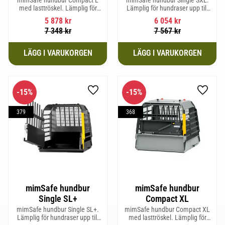
med lasttröskel. Lämplig för
Lämplig för hundraser upp till
hundraser upp till 58 cm i
64 cm i mankhöjd.
5 878
kr
6 054
kr
mankhöjd.
7 348
kr
7 567
kr
15
%
15
%
Lägg till i favoriter
Lägg til
379
368
mimSafe hundbur
mimSafe hundbur
Single SL+
Compact XL
mimSafe hundbur Single SL+.
mimSafe hundbur Compact XL
Lämplig för hundraser upp till
med lasttröskel. Lämplig för