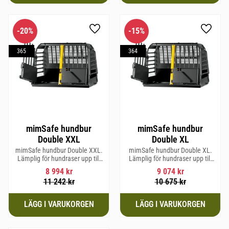
20
%
15
%
Lägg till i favoriter
Lägg til
365
364
mimSafe hundbur
mimSafe hundbur
Double XXL
Double XL
mimSafe hundbur Double XXL.
mimSafe hundbur Double XL.
Lämplig för hundraser upp till
Lämplig för hundraser upp till
64 cm i mankhöjd.
64 cm i mankhöjd.
8 994
kr
9 074
kr
11 242
kr
10 675
kr