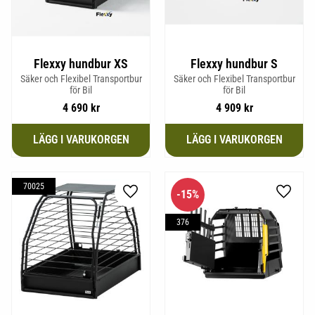
Flexxy hundbur XS
Flexxy hundbur S
Säker och Flexibel Transportbur
Säker och Flexibel Transportbur
för Bil
för Bil
4 690
kr
4 909
kr
70025
15
%
Lägg till i favoriter
Lägg til
376