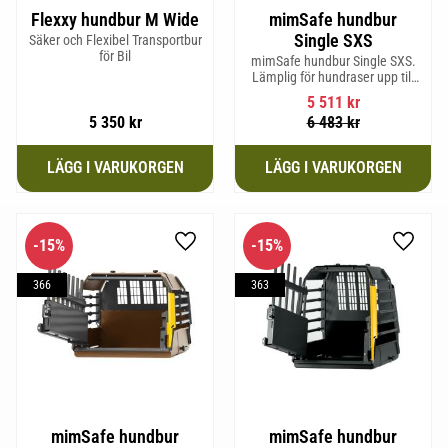
Flexxy hundbur M Wide
mimSafe hundbur
Single SXS
Säker och Flexibel Transportbur
för Bil
mimSafe hundbur Single SXS.
Lämplig för hundraser upp till
52 cm i mankhöjd.
5 511
kr
5 350
kr
6 483
kr
15
%
15
%
Lägg till i favoriter
Lägg til
366
363
mimSafe hundbur
mimSafe hundbur