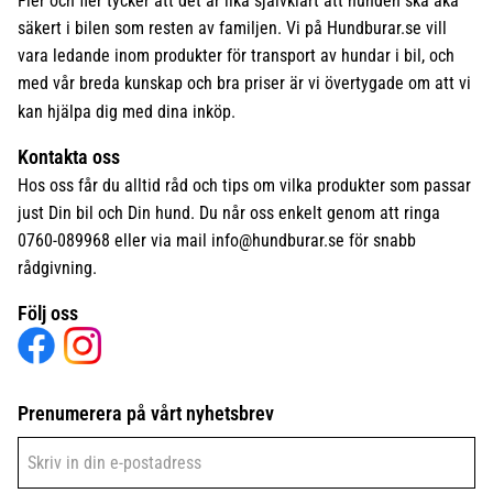
Fler och fler tycker att det är lika självklart att hunden ska åka
säkert i bilen som resten av familjen. Vi på Hundburar.se vill
vara ledande inom produkter för transport av hundar i bil, och
med vår breda kunskap och bra priser är vi övertygade om att vi
kan hjälpa dig med dina inköp.
Kontakta oss
Hos oss får du alltid råd och tips om vilka produkter som passar
just Din bil och Din hund. Du når oss enkelt genom att ringa
0760-089968 eller via mail
info@hundburar.se
för snabb
rådgivning.
Följ oss
Prenumerera på vårt nyhetsbrev