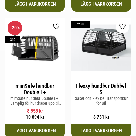
72010
20
%
Lägg till i favoriter
Lägg til
362
mimSafe hundbur
Flexxy hundbur Dubbel
Double L+
S
mimSafe hundbur Double L+.
Säker och Flexibel Transportbur
Lämplig för hundraser upp till
för Bil
62 cm i mankhöjd
8 555
kr
10 694
kr
8 731
kr