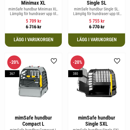
Minimax XL
Single SL
mimSafe hundbur Minimax XL.
mimSafe hundbur Single SL.
Lämplig för hundraser upp till
Lämplig för hundraser upp till
38 cm i mankhöjd.
58 cm i mankhöjd.
5 709
kr
5 755
kr
6 716
kr
6 770
kr
20
%
20
%
Lägg till i favoriter
Lägg til
367
380
mimSafe hundbur
mimSafe hundbur
Compact L
Single SXL
mimSafe hundbur Compact L
mimSafe hundbur Single SXL.