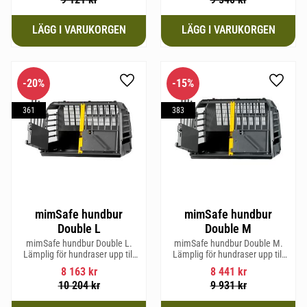
20
%
15
%
Lägg till i favoriter
Lägg til
361
383
mimSafe hundbur
mimSafe hundbur
Double L
Double M
mimSafe hundbur Double L.
mimSafe hundbur Double M.
Lämplig för hundraser upp till
Lämplig för hundraser upp till
58 cm i mankhöjd.
58 cm i mankhöjd.
8 163
kr
8 441
kr
10 204
kr
9 931
kr