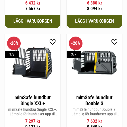
62 cm i mankhöjd.
hundraser upp till 58 cm i
6 432
kr
6 880
kr
mankhöjd.
7 567
kr
8 094
kr
20
%
20
%
Lägg till i favoriter
Lägg til
378
377
mimSafe hundbur
mimSafe hundbur
Single XXL+
Double S
mimSafe hundbur Single XXL+.
mimSafe hundbur Double S.
Lämplig för hundraser upp till
Lämplig för hundraser upp till
71 cm i mankhöjd.
52 cm i mankhöjd.
7 297
kr
7 632
kr
9 121
kr
9 540
kr