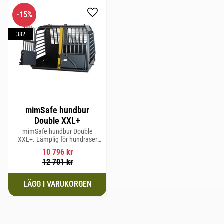
15
%
Lägg till i favoriter
382
mimSafe hundbur
Double XXL+
mimSafe hundbur Double
XXL+. Lämplig för hundraser
upp till 71 cm i mankhöjd.
10 796
kr
12 701
kr