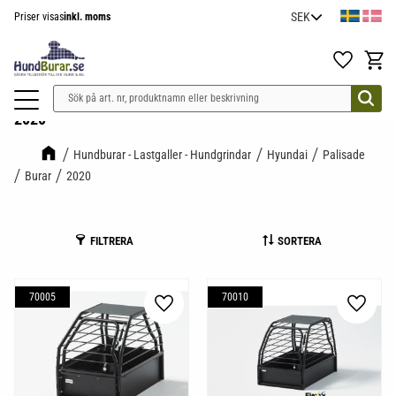
Priser visas
inkl. moms
Meny
Favoriter
Kundv
2020
Hundburar - Lastgaller - Hundgrindar
Hyundai
Palisade
Burar
2020
FILTRERA
SORTERA
70005
70010
Lägg till i favoriter
Lägg til