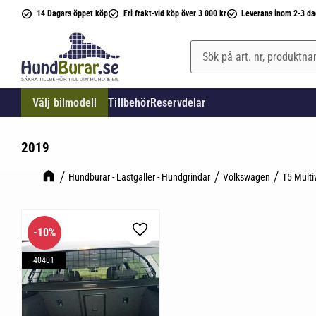
14 Dagars öppet köp
Fri frakt-vid köp över 3 000 kr
Leverans inom 2-3 da
Välj bilmodell
Tillbehör
Reservdelar
2019
Hundburar - Lastgaller - Hundgrindar
Volkswagen
T5 Multi
10
%
Lägg till i favoriter
40401