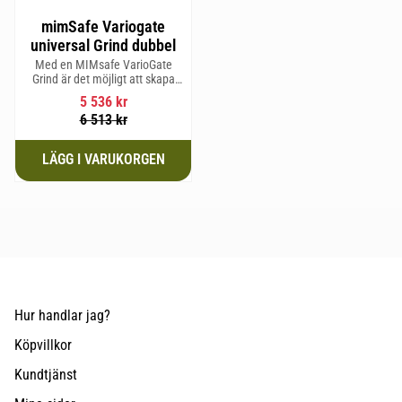
mimSafe Variogate
universal Grind dubbel
Med en MIMsafe VarioGate
Grind är det möjligt att skapa
ett inhägnat område i hela
5 536
kr
bagageutrymmet som kan
6 513
kr
användas för transport av
hundar eller last
Hur handlar jag?
Köpvillkor
Kundtjänst