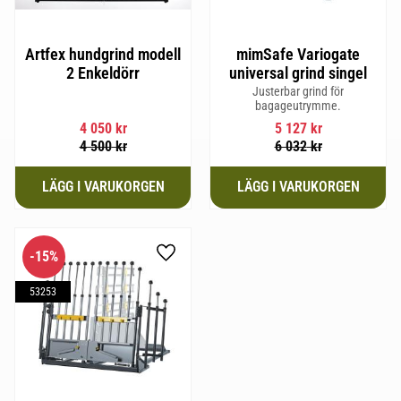
Artfex hundgrind modell
mimSafe Variogate
2 Enkeldörr
universal grind singel
Justerbar grind för
bagageutrymme.
4 050
kr
5 127
kr
4 500
kr
6 032
kr
15
%
Lägg till i favoriter
53253