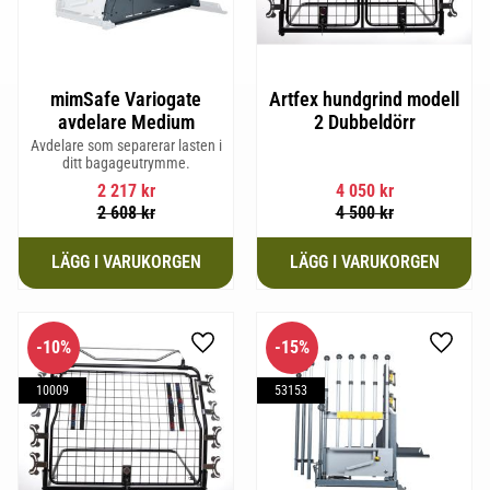
mimSafe Variogate
Artfex hundgrind modell
avdelare Medium
2 Dubbeldörr
Avdelare som separerar lasten i
ditt bagageutrymme.
2 217
kr
4 050
kr
2 608
kr
4 500
kr
10
%
15
%
Lägg till i favoriter
Lägg til
10009
53153