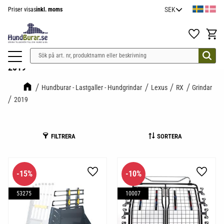
Priser visas
inkl. moms
Meny
Favoriter
Kundv
2019
Hundburar - Lastgaller - Hundgrindar
Lexus
RX
Grindar
2019
FILTRERA
SORTERA
15
%
10
%
Lägg till i favoriter
Lägg til
53275
10007