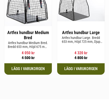
Artfex hundbur Medium
Artfex hundbur Large
Bred
Artfex hundbur Large. Bredd
653 mm, Höjd 725 mm, Djup
Artfex hundbur Medium Bred.
920 mm och Vikt 20,6 kg.
Bredd 653 mm, Höjd 675 mm,
Djup 830 mm och Vikt 19,7 kg.
4 050
kr
4 320
kr
4 500
kr
4 800
kr