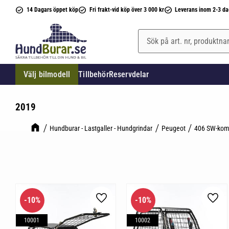
14 Dagars öppet köp
Fri frakt-vid köp över 3 000 kr
Leverans inom 2-3 da
Välj bilmodell
Tillbehör
Reservdelar
2019
Hundburar - Lastgaller - Hundgrindar
Peugeot
406 SW-kom
10
%
10
%
Lägg till i favoriter
Lägg 
10001
10002