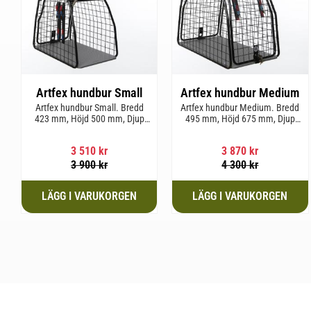
Artfex hundbur Small
Artfex hundbur Medium
Artfex hundbur Small. Bredd
Artfex hundbur Medium. Bredd
423 mm, Höjd 500 mm, Djup
495 mm, Höjd 675 mm, Djup
670 mm och vikt 12,1 kg.
830 mm och Vikt 17 kg.
3 510
kr
3 870
kr
3 900
kr
4 300
kr