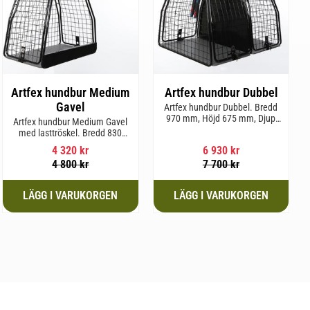
Artfex hundbur Medium
Artfex hundbur Dubbel
Gavel
Artfex hundbur Dubbel. Bredd
970 mm, Höjd 675 mm, Djup
Artfex hundbur Medium Gavel
830 mm och Vikt 31 kg.
med lasttröskel. Bredd 830
mm, Höjd 675 mm, Djup 495
4 320
kr
6 930
kr
mm och Vikt 20,1 kg.
4 800
kr
7 700
kr